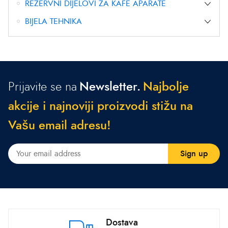
REZERVNI DIJELOVI ZA KAFE APARATE
BIJELA TEHNIKA
Prijavite se na
Newsletter.
N
a
j
b
o
l
j
e
a
k
c
i
j
e
i
n
a
j
n
o
v
i
j
i
p
r
o
i
z
v
o
d
i
s
t
i
ž
u
n
a
V
a
š
u
e
m
a
i
l
a
d
r
e
s
u
!
Dostava