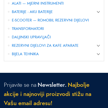
ALATI — MJERNI INSTRUMENTI
BATERIJE - AKU BATERIJE
E-SCOOTER — ROMOBIL REZERVNI DIJELOVI
TRANSFORMATORI
DALJINSKI UPRAVLJAČI
REZERVNI DIJELOVI ZA KAFE APARATE
BIJELA TEHNIKA
Prijavite se na
Newsletter.
N
a
j
b
o
l
j
e
a
k
c
i
j
e
i
n
a
j
n
o
v
i
j
i
p
r
o
i
z
v
o
d
i
s
t
i
ž
u
n
a
V
a
š
u
e
m
a
i
l
a
d
r
e
s
u
!