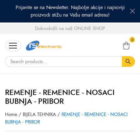
Prijavite se na Newsletter. Najbolje akcije i najnoviji
proizvodi stižu na Vašu email adresu!
Dobrodošli na naš ONLINE SHOP
Search
0
for:
REMENJE - REMENICE - NOSACI
BUBNJA - PRIBOR
Home
/
BIJELA TEHNIKA
/
REMENJE - REMENICE - NOSACI
BUBNJA - PRIBOR