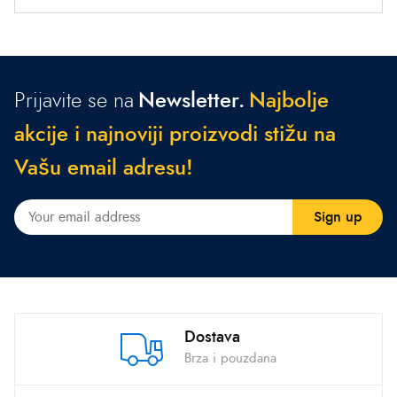
Prijavite se na
Newsletter.
N
a
j
b
o
l
j
e
a
k
c
i
j
e
i
n
a
j
n
o
v
i
j
i
p
r
o
i
z
v
o
d
i
s
t
i
ž
u
n
a
V
a
š
u
e
m
a
i
l
a
d
r
e
s
u
!
Dostava
Brza i pouzdana