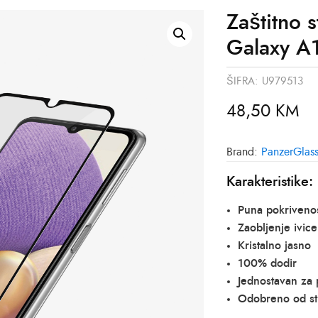
Zaštitno 
Galaxy A
ŠIFRA:
U979513
48,50
KM
Brand:
PanzerGlas
Karakteristike:
Puna pokrivenos
Zaobljenje ivice
Kristalno jasno
100% dodir
Jednostavan za 
Odobreno od s