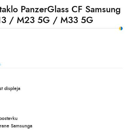
staklo PanzerGlass CF Samsung
13 / M23 5G / M33 5G
s
t displeja
postavku
trane Samsunga