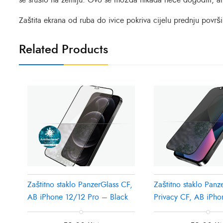
se srušio na zemlju. Ovo se možda nikada neće dogoditi, ali 
Zaštita ekrana od ruba do ivice pokriva cijelu prednju površin
Related Products
Zaštitno staklo PanzerGlass CF,
Zaštitno staklo Panz
AB iPhone 12/12 Pro – Black
Privacy CF, AB iPho
Pro