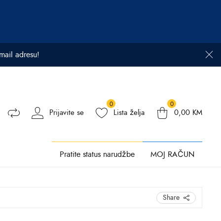
email adresu!
0
0
Prijavite se
Lista želja
0,00
KM
Pratite status narudžbe
MOJ RAČUN
Share