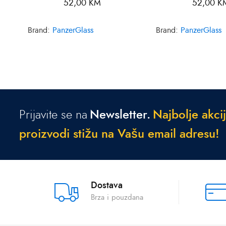
52,00
KM
52,00
K
Brand:
PanzerGlass
Brand:
PanzerGlass
Prijavite se na
Newsletter.
N
a
j
b
o
l
j
e
a
k
c
i
j
p
r
o
i
z
v
o
d
i
s
t
i
ž
u
n
a
V
a
š
u
e
m
a
i
l
a
d
r
e
s
u
!
Dostava
Brza i pouzdana