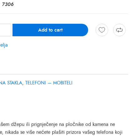
: 7306
Add to cart
elja
NA STAKLA
,
TELEFONI — MOBITELI
vašem džepu ili prignječenje na pločnike od kamena ne
, nikada se više nećete plašiti prizora vašeg telefona koji