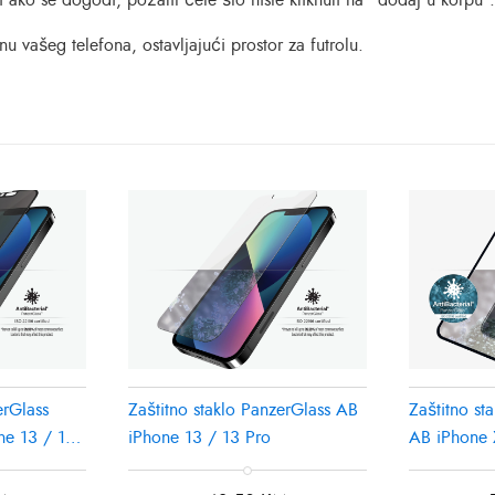
ako se dogodi, požalit ćete što niste kliknuli na “dodaj u korpu”.
u vašeg telefona, ostavljajući prostor za futrolu.
erGlass
Zaštitno staklo PanzerGlass AB
Zaštitno st
ne 13 / 13
iPhone 13 / 13 Pro
AB iPhone 