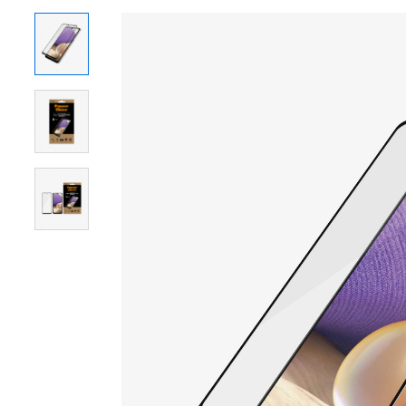
Zaštitno
staklo
PanzerGlass
CF
Samsung
Galaxy
A13
/
M23
5G
/
M33
5G
quantity