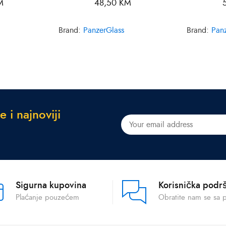
M
48,50
KM
Brand:
PanzerGlass
Brand:
Pan
e
i
n
a
j
n
o
v
i
j
i
Sigurna kupovina
Korisnička podr
Plaćanje pouzećem
Obratite nam se sa 