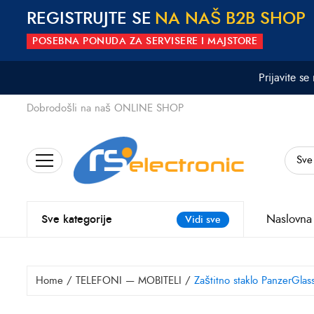
REGISTRUJTE SE
N
A
N
A
Š
B
2
B
S
H
O
P
POSEBNA PONUDA ZA SERVISERE I MAJSTORE
Prijavite se
Dobrodošli na naš ONLINE SHOP
Search
for:
Naslovna
Sve kategorije
Vidi sve
Home
/
TELEFONI — MOBITELI
/
Zaštitno staklo PanzerGl