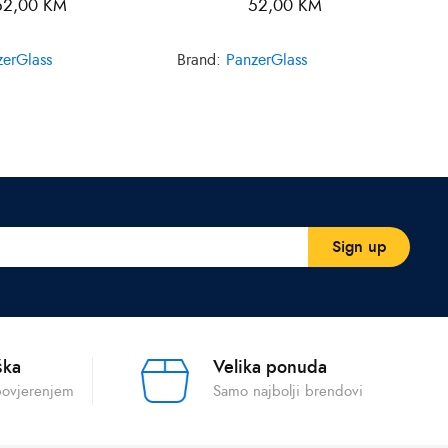
52,00
KM
52,00
KM
zerGlass
Brand:
PanzerGlass
ška
Velika ponuda
povjerenjem
Samo najbolji brendovi