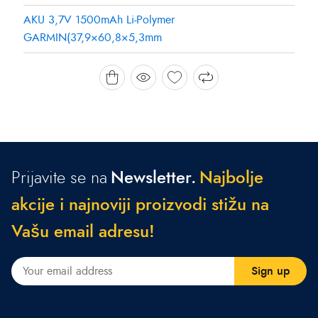
AKU 3,7V 1500mAh Li-Polymer
GARMIN(37,9×60,8×5,3mm
Prijavite se na
Newsletter.
N
a
j
b
o
l
j
e
a
k
c
i
j
e
i
n
a
j
n
o
v
i
j
i
p
r
o
i
z
v
o
d
i
s
t
i
ž
u
n
a
V
a
š
u
e
m
a
i
l
a
d
r
e
s
u
!