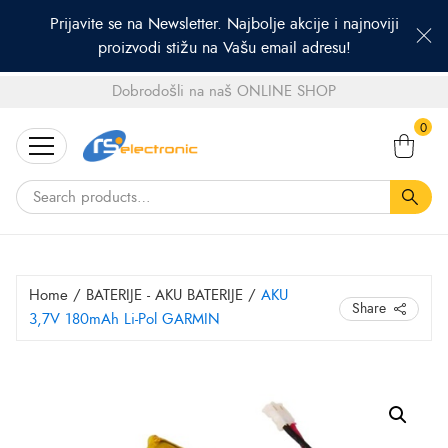
Prijavite se na Newsletter. Najbolje akcije i najnoviji
proizvodi stižu na Vašu email adresu!
Dobrodošli na naš ONLINE SHOP
Search
0
for:
Home
/
BATERIJE - AKU BATERIJE
/
AKU
Share
3,7V 180mAh Li-Pol GARMIN