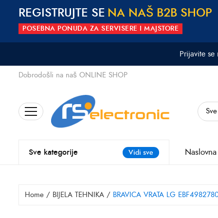
REGISTRUJTE SE
N
A
N
A
Š
B
2
B
S
H
O
P
POSEBNA PONUDA ZA SERVISERE I MAJSTORE
Prijavite se
Dobrodošli na naš ONLINE SHOP
Search
for:
Naslovna
Sve kategorije
Vidi sve
Home
/
BIJELA TEHNIKA
/
BRAVICA VRATA LG EBF498278