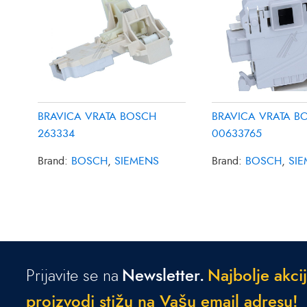
BRAVICA VRATA BOSCH
BRAVICA VRATA B
263334
00633765
Brand:
BOSCH
,
SIEMENS
Brand:
BOSCH
,
SI
Prijavite se na
Newsletter.
N
a
j
b
o
l
j
e
a
k
c
i
j
p
r
o
i
z
v
o
d
i
s
t
i
ž
u
n
a
V
a
š
u
e
m
a
i
l
a
d
r
e
s
u
!