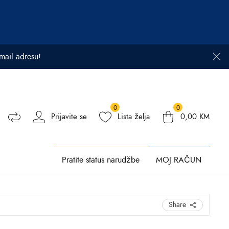
email adresu!
0
0
Prijavite se
Lista želja
0,00
KM
Pratite status narudžbe
MOJ RAČUN
Share