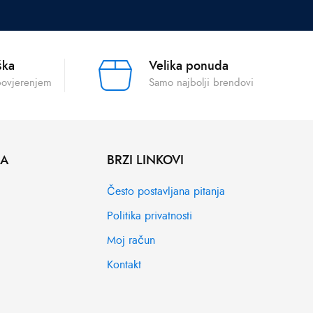
ška
Velika ponuda
povjerenjem
Samo najbolji brendovi
MA
BRZI LINKOVI
Često postavljana pitanja
Politika privatnosti
Moj račun
Kontakt