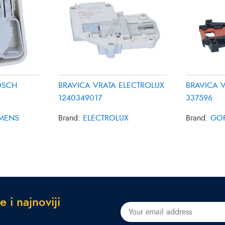
OSCH
BRAVICA VRATA ELECTROLUX
BRAVICA 
1240349017
337596
EMENS
Brand:
ELECTROLUX
Brand:
GO
e
i
n
a
j
n
o
v
i
j
i