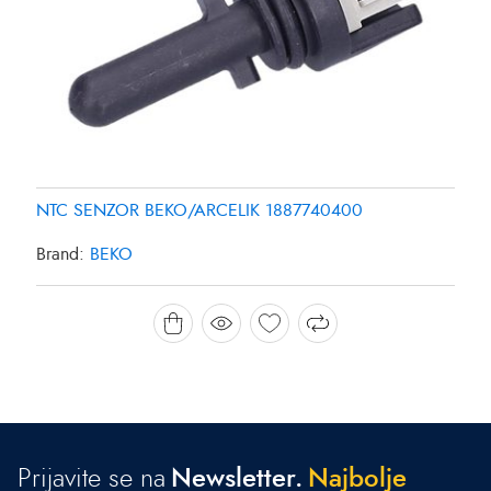
NTC SENZOR BEKO/ARCELIK 1887740400
Brand:
BEKO
Prijavite se na
Newsletter.
N
a
j
b
o
l
j
e