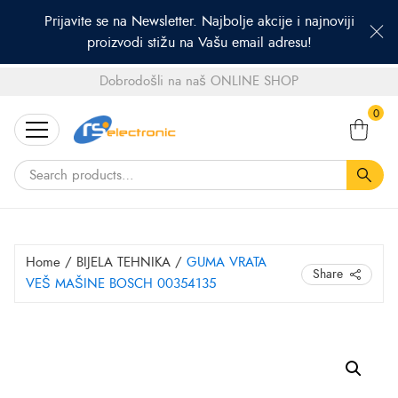
Prijavite se na Newsletter. Najbolje akcije i najnoviji
proizvodi stižu na Vašu email adresu!
Dobrodošli na naš ONLINE SHOP
Search
0
for:
Home
/
BIJELA TEHNIKA
/
GUMA VRATA
Share
VEŠ MAŠINE BOSCH 00354135