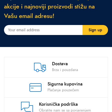
a
k
c
i
j
e
i
n
a
j
n
o
v
i
j
i
p
r
o
i
z
v
o
d
i
s
t
i
ž
u
n
a
V
a
š
u
e
m
a
i
l
a
d
r
e
s
u
!
Dostava
Brza i pouzdana
Sigurna kupovina
Plaćanje pouzećem
Korisnička podrška
Obratite nam se sa povjerenjem