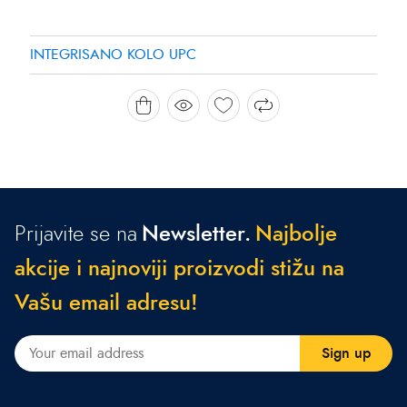
INTEGRISANO KOLO UPC
Prijavite se na
Newsletter.
N
a
j
b
o
l
j
e
a
k
c
i
j
e
i
n
a
j
n
o
v
i
j
i
p
r
o
i
z
v
o
d
i
s
t
i
ž
u
n
a
V
a
š
u
e
m
a
i
l
a
d
r
e
s
u
!