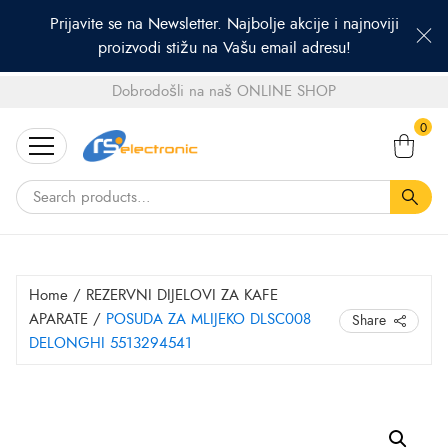
Prijavite se na Newsletter. Najbolje akcije i najnoviji
proizvodi stižu na Vašu email adresu!
Dobrodošli na naš ONLINE SHOP
Search
0
for:
Home
/
REZERVNI DIJELOVI ZA KAFE
APARATE
/
POSUDA ZA MLIJEKO DLSC008
Share
DELONGHI 5513294541