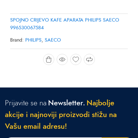
SPOJNO CRIJEVO KAFE APARATA PHILIPS SAECO
996530067584
Brand:
PHILIPS
,
SAECO
Prijavite se na
Newsletter.
N
a
j
b
o
l
j
e
a
k
c
i
j
e
i
n
a
j
n
o
v
i
j
i
p
r
o
i
z
v
o
d
i
s
t
i
ž
u
n
a
V
a
š
u
e
m
a
i
l
a
d
r
e
s
u
!