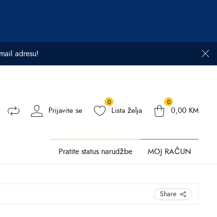
email adresu!
0
0
Prijavite se
Lista želja
0,00
KM
Pratite status narudžbe
MOJ RAČUN
Share