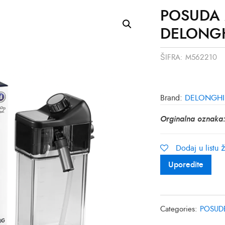
POSUDA 
DELONGH
ŠIFRA:
M562210
Brand:
DELONGHI
Orginalna oznaka
Dodaj u listu ž
Uporedite
Categories:
POSUDE