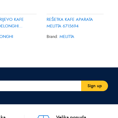
RIJEVO KAFE
REŠETKA KAFE APARATA
DELONGHI
MELITTA 6715694
1
LONGHI
Brand:
MELITTA
ška
Velika ponuda