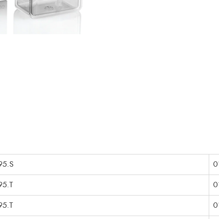
95.S
0
5.T
0
5.T
0