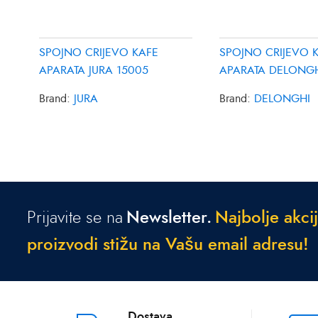
SPOJNO CRIJEVO KAFE
SPOJNO CRIJEVO 
APARATA JURA 15005
APARATA DELONG
5513213501
Brand:
JURA
Brand:
DELONGHI
Prijavite se na
Newsletter.
N
a
j
b
o
l
j
e
a
k
c
i
j
p
r
o
i
z
v
o
d
i
s
t
i
ž
u
n
a
V
a
š
u
e
m
a
i
l
a
d
r
e
s
u
!
Dostava