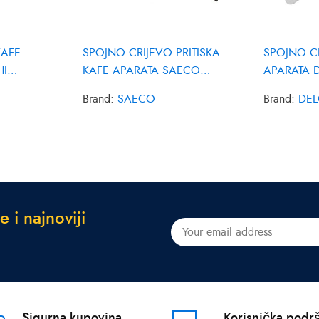
KAFE
SPOJNO CRIJEVO PRITISKA
SPOJNO C
HI
KAFE APARATA SAECO
APARATA 
996530073357
531322670
Brand:
SAECO
Brand:
DE
e
i
n
a
j
n
o
v
i
j
i
Sigurna kupovina
Korisnička podr