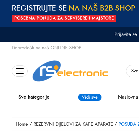
REGISTRUJTE SE
N
A
N
A
Š
B
2
B
S
H
O
P
POSEBNA PONUDA ZA SERVISERE I MAJSTORE
Prijavite se
Dobrodošli na naš ONLINE SHOP
Search
for:
Naslovna
Sve kategorije
Vidi sve
Home
/
REZERVNI DIJELOVI ZA KAFE APARATE
/
POSUDA Z