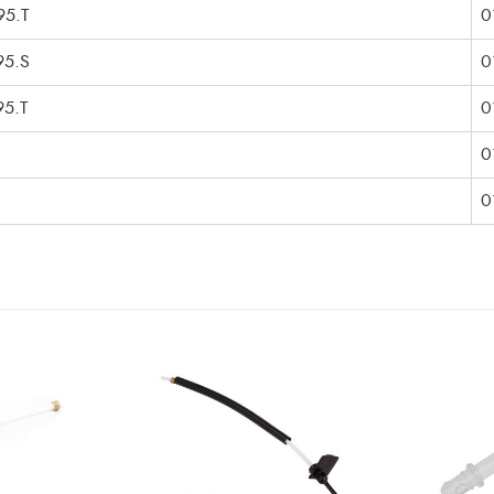
5.T
0
95.S
0
5.T
0
0
0