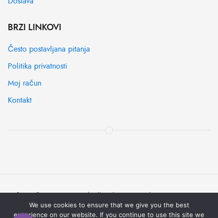
Dostava
BRZI LINKOVI
Često postavljana pitanja
Politika privatnosti
Moj račun
Kontakt
© [2022] -
IT SYSTEMS
| All rights reserved
We use cookies to ensure that we give you the best
Pravila korištenja
Pomoć
Obavijest o privatnosti
experience on our website. If you continue to use this site we