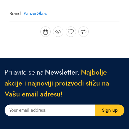
Brand:
PanzerGlass
Prijavite se na
Newsletter.
N
a
j
b
o
l
j
e
a
k
c
i
j
e
i
n
a
j
n
o
v
i
j
i
p
r
o
i
z
v
o
d
i
s
t
i
ž
u
n
a
V
a
š
u
e
m
a
i
l
a
d
r
e
s
u
!