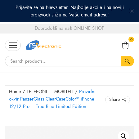
Prijavite se na Newsletter. Najbolje akcije i najnoviji
proizvodi stižu na Vašu email adresu!
Dobrodošli na naš ONLINE SHOP
Search
0
for:
Home
/
TELEFONI — MOBITELI
/
Providni
okvir PanzerGlass ClearCaseColor™ iPhone
Share
12/12 Pro – True Blue Limited Edition
Providni
okvir