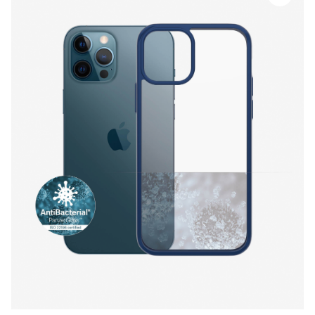
PanzerGlass
ClearCaseColor™
iPhone
12/12
Pro
-
True
Blue
Limited
Edition
quantity