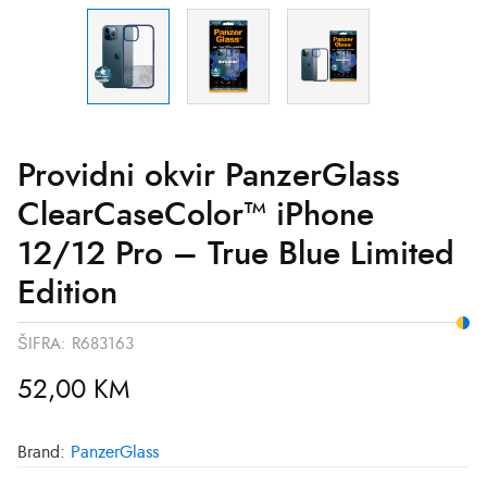
Providni okvir PanzerGlass
ClearCaseColor™ iPhone
12/12 Pro – True Blue Limited
Edition
ŠIFRA:
R683163
52,00
KM
Brand:
PanzerGlass