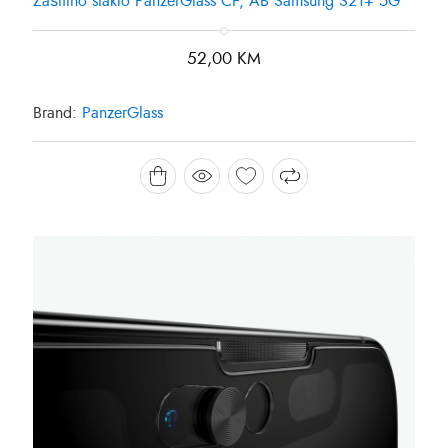
Zaštitno staklo PanzerGlass CF, AB Samsung S21+ 5G
52,00
KM
Brand:
PanzerGlass