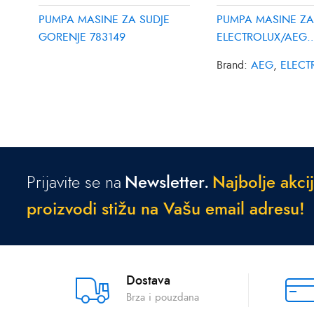
PUMPA MASINE ZA SUDJE
PUMPA MASINE ZA
GORENJE 783149
ELECTROLUX/AEG
1113332009
Brand:
AEG
,
ELECT
Prijavite se na
Newsletter.
N
a
j
b
o
l
j
e
a
k
c
i
j
p
r
o
i
z
v
o
d
i
s
t
i
ž
u
n
a
V
a
š
u
e
m
a
i
l
a
d
r
e
s
u
!
Dostava
Brza i pouzdana