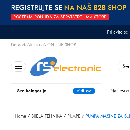
REGISTRUJTE SE
N
A
N
A
Š
B
2
B
S
H
O
P
POSEBNA PONUDA ZA SERVISERE I MAJSTORE
Prijavite se
Dobrodošli na naš ONLINE SHOP
Search
for:
Naslovna
Sve kategorije
Vidi sve
Home
/
BIJELA TEHNIKA
/
PUMPE
/
PUMPA MASINE ZA SUD