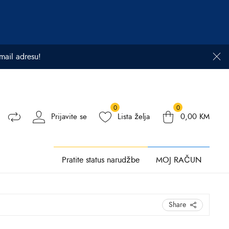
email adresu!
0
0
Prijavite se
Lista želja
0,00
KM
Pratite status narudžbe
MOJ RAČUN
Share