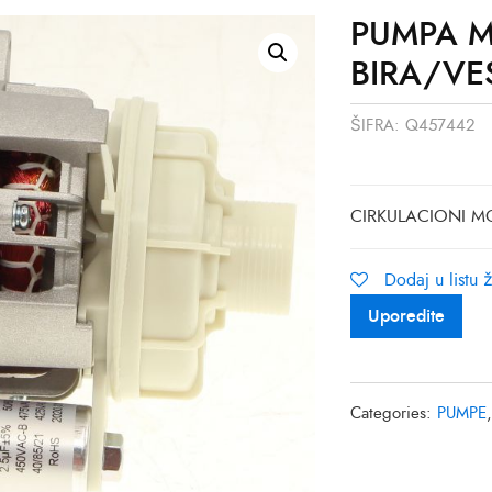
PUMPA M
BIRA/VE
ŠIFRA:
Q457442
CIRKULACIONI M
Dodaj u listu ž
Uporedite
Categories:
PUMPE