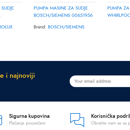
 SUDJE
PUMPA MASINE ZA SUDJE
PUMPA ZA 
BOSCH/SIEMENS 00651956
WHIRLPOO
48200002
ROLUX
Brand:
BOSCH/SIEMENS
e
i
n
a
j
n
o
v
i
j
i
Sigurna kupovina
Korisnička podr
Plaćanje pouzećem
Obratite nam se sa 