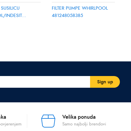
SUSILICU
FILTER PUMPE WHIRLPOOL
L/INDESIT
481248058385
3488
ška
Velika ponuda
povjerenjem
Samo najbolji brendovi