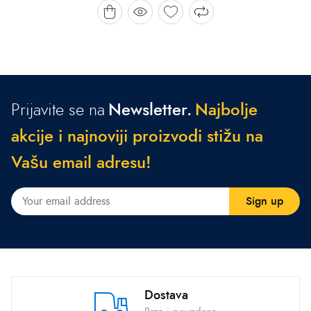
Prijavite se na
Newsletter.
N
a
j
b
o
l
j
e
a
k
c
i
j
e
i
n
a
j
n
o
v
i
j
i
p
r
o
i
z
v
o
d
i
s
t
i
ž
u
n
a
V
a
š
u
e
m
a
i
l
a
d
r
e
s
u
!
Dostava