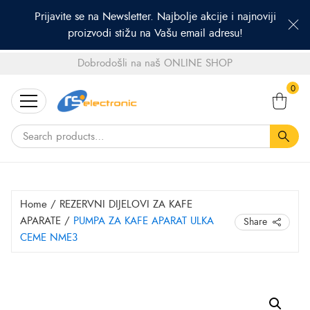
Prijavite se na Newsletter. Najbolje akcije i najnoviji
proizvodi stižu na Vašu email adresu!
Dobrodošli na naš ONLINE SHOP
Search
0
for:
Home
/
REZERVNI DIJELOVI ZA KAFE
APARATE
/
PUMPA ZA KAFE APARAT ULKA
Share
CEME NME3