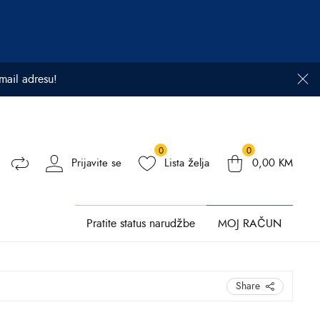
email adresu!
0
0
Prijavite se
Lista želja
0,00
KM
Pratite status narudžbe
MOJ RAČUN
Share