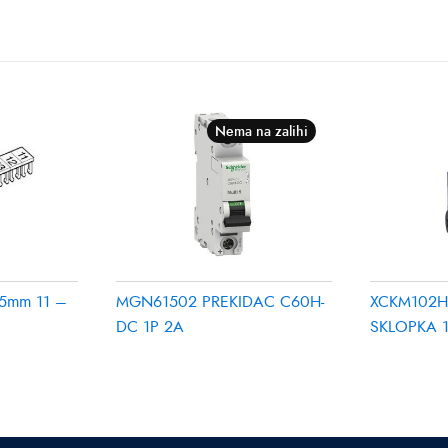
Nema na zalihi
5mm 11 –
MGN61502 PREKIDAC C60H-
XCKM102H
DC 1P 2A
SKLOPKA 