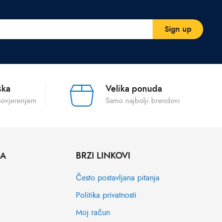
ška
Velika ponuda
povjerenjem
Samo najbolji brendovi
MA
BRZI LINKOVI
Često postavljana pitanja
Politika privatnosti
Moj račun