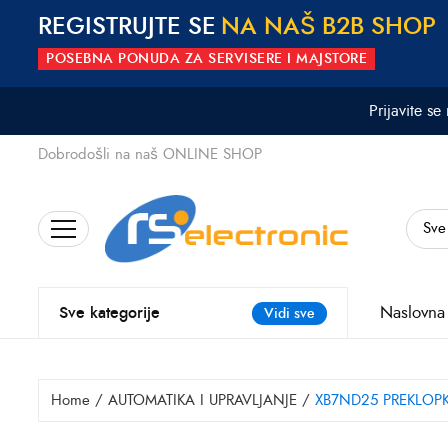
REGISTRUJTE SE
N
A
N
A
Š
B
2
B
S
H
O
P
POSEBNA PONUDA ZA SERVISERE I MAJSTORE
Prijavite se
Dobrodošli na naš ONLINE SHOP
Search
for:
Naslovna
Sve kategorije
Vidi sve
Home
/
AUTOMATIKA I UPRAVLJANJE
/
XB7ND25 PREKLOPK