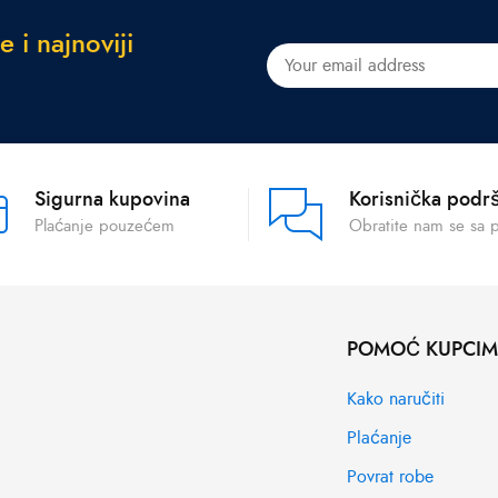
e
i
n
a
j
n
o
v
i
j
i
Sigurna kupovina
Korisnička podr
Plaćanje pouzećem
Obratite nam se sa 
POMOĆ KUPCI
Kako naručiti
Plaćanje
Povrat robe