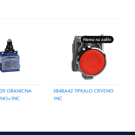
Nema na zalihi
29 GRANICNA
XB4BA42 TIPKALO CRVENO
1NO+1NC
1NC