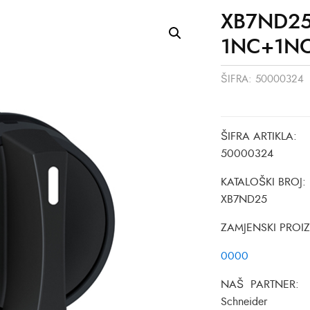
XB7ND25
1NC+1NO
ŠIFRA:
50000324
ŠIFRA ARTIKLA:
50000324
KATALOŠKI BROJ:
XB7ND25
ZAMJENSKI PROI
0000
NAŠ PARTNER:
Schneider