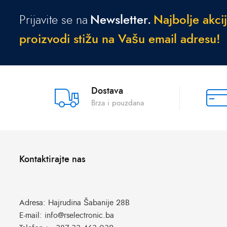
Prijavite se na
Newsletter.
N
a
j
b
o
l
j
e
a
k
c
i
j
p
r
o
i
z
v
o
d
i
s
t
i
ž
u
n
a
V
a
š
u
e
m
a
i
l
a
d
r
e
s
u
!
Dostava
Brza i pouzdana
Kontaktirajte nas
Adresa:
Hajrudina Šabanije 28B
E-mail:
info@rselectronic.ba