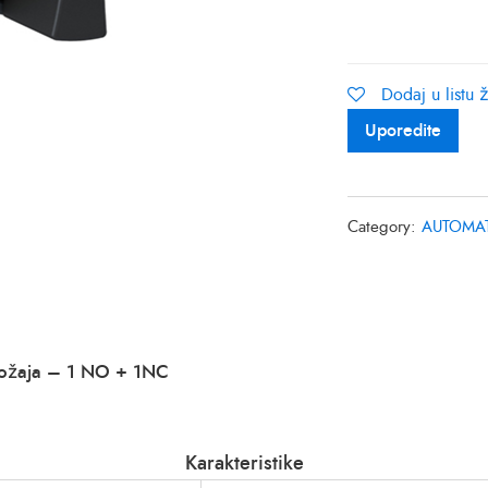
Dodaj u listu ž
Uporedite
Category:
AUTOMAT
ložaja – 1 NO + 1NC
Karakteristike