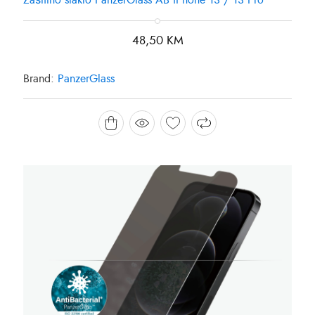
Zaštitno staklo PanzerGlass AB iPhone 13 / 13 Pro
48,50
KM
Brand:
PanzerGlass