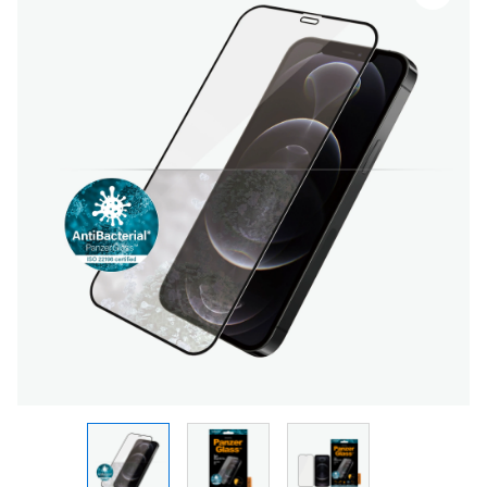
PanzerGlass
CF,
AB
iPhone
12/12
Pro
-
Black
quantity