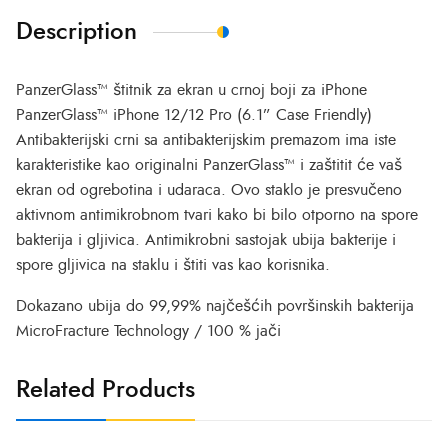
Description
PanzerGlass™ štitnik za ekran u crnoj boji za iPhone
PanzerGlass™ iPhone 12/12 Pro (6.1” Case Friendly)
Antibakterijski crni sa antibakterijskim premazom ima iste
karakteristike kao originalni PanzerGlass™ i zaštitit će vaš
ekran od ogrebotina i udaraca.
Ovo staklo je presvučeno
aktivnom antimikrobnom tvari kako bi bilo otporno na spore
bakterija i gljivica.
Antimikrobni sastojak ubija bakterije i
spore gljivica na staklu i štiti vas kao korisnika.
Dokazano ubija do 99,99% najčešćih površinskih bakterija
MicroFracture Technology / 100 % jači
Related Products