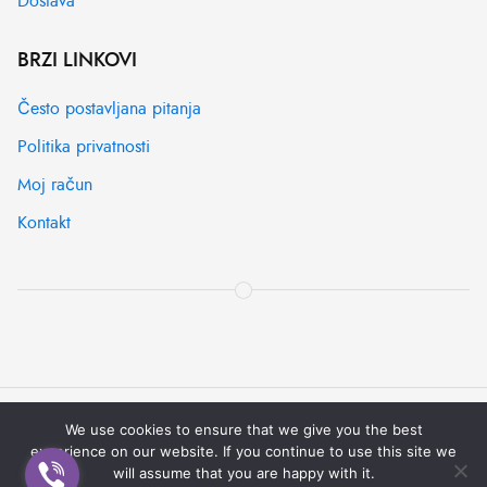
Dostava
BRZI LINKOVI
Često postavljana pitanja
Politika privatnosti
Moj račun
Kontakt
We use cookies to ensure that we give you the best
© [2022] -
IT SYSTEMS
| All rights reserved
experience on our website. If you continue to use this site we
Pravila korištenja
Pomoć
Obavijest o privatnosti
will assume that you are happy with it.