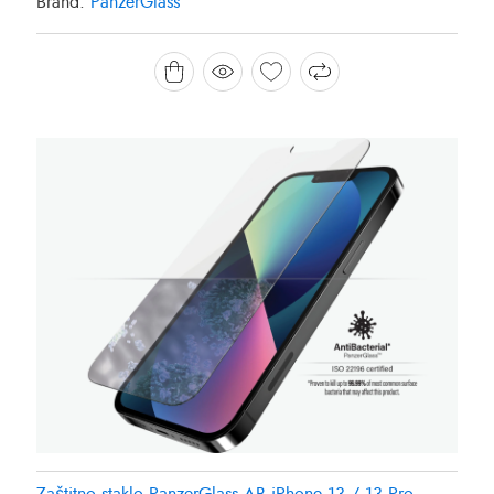
Brand:
PanzerGlass