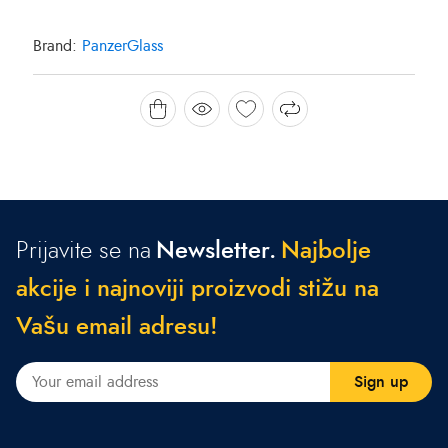
Brand:
PanzerGlass
Prijavite se na
Newsletter.
N
a
j
b
o
l
j
e
a
k
c
i
j
e
i
n
a
j
n
o
v
i
j
i
p
r
o
i
z
v
o
d
i
s
t
i
ž
u
n
a
V
a
š
u
e
m
a
i
l
a
d
r
e
s
u
!