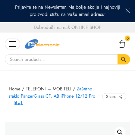
Prijavite se na Newsletter. Najbolje akcije i najnoviji
proizvodi stižu na Vašu email adresu!
Dobrodošli na naš ONLINE SHOP
Search
0
for:
Home
/
TELEFONI — MOBITELI
/
Zaštitno
staklo PanzerGlass CF, AB iPhone 12/12 Pro
Share
– Black
Zaštitno
staklo