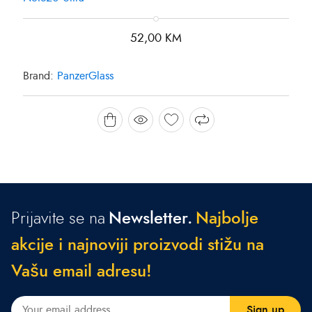
52,00
KM
Brand:
PanzerGlass
Prijavite se na
Newsletter.
N
a
j
b
o
l
j
e
a
k
c
i
j
e
i
n
a
j
n
o
v
i
j
i
p
r
o
i
z
v
o
d
i
s
t
i
ž
u
n
a
V
a
š
u
e
m
a
i
l
a
d
r
e
s
u
!