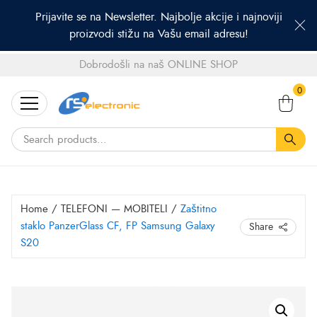
Prijavite se na Newsletter. Najbolje akcije i najnoviji
proizvodi stižu na Vašu email adresu!
Dobrodošli na naš ONLINE SHOP
Search
0
for:
Home
/
TELEFONI — MOBITELI
/
Zaštitno
staklo PanzerGlass CF, FP Samsung Galaxy
Share
S20
Zaštitno
staklo