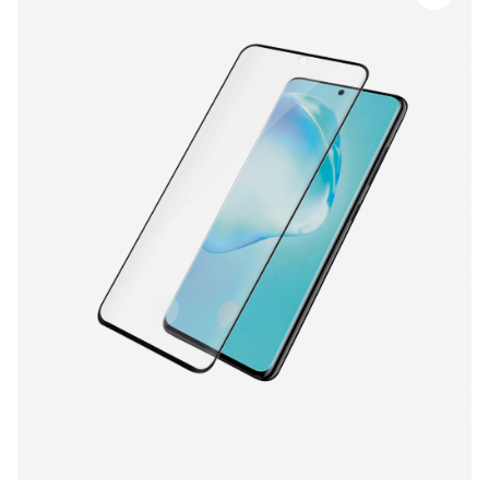
PanzerGlass
CF,
FP
Samsung
Galaxy
S20
quantity