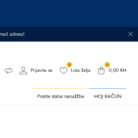
email adresu!
0
0
Prijavite se
Lista želja
0,00
KM
Pratite status narudžbe
MOJ RAČUN