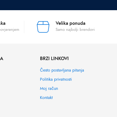
ška
Velika ponuda
povjerenjem
Samo najbolji brendovi
MA
BRZI LINKOVI
Često postavljana pitanja
Politika privatnosti
Moj račun
Kontakt