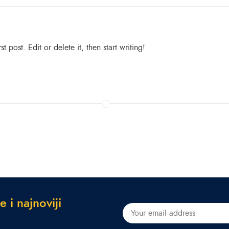
 post. Edit or delete it, then start writing!
e
i
n
a
j
n
o
v
i
j
i