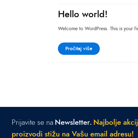
Hello world!
Welcome to WordPress. This is your first
Pročitaj više
Prijavite se na
Newsletter.
N
a
j
b
o
l
j
e
a
k
c
i
j
p
r
o
i
z
v
o
d
i
s
t
i
ž
u
n
a
V
a
š
u
e
m
a
i
l
a
d
r
e
s
u
!