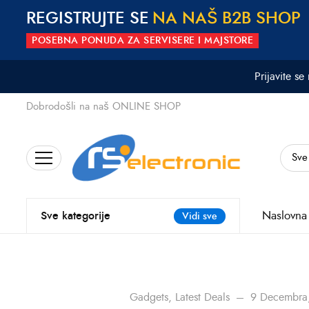
REGISTRUJTE SE
N
A
N
A
Š
B
2
B
S
H
O
P
POSEBNA PONUDA ZA SERVISERE I MAJSTORE
Prijavite se
Dobrodošli na naš ONLINE SHOP
Search
for:
Naslovna
Sve kategorije
Vidi sve
Gadgets
,
Latest Deals
9 Decembra