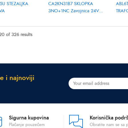
5U STEZALJKA
CA2KN31B7 SKLOPKA
ABL6
VA
3NO+1NC Zavojnica 24V
TRAF
AC
100V
0 of 326 results
e
i
n
a
j
n
o
v
i
j
i
Sigurna kupovina
Korisnička podr
Plaćanje pouzećem
Obratite nam se sa 