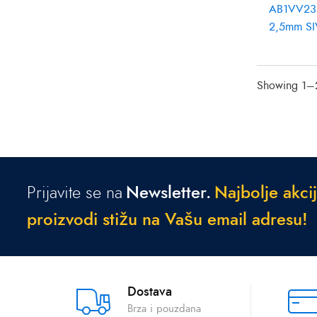
AB1VV23
2,5mm SI
Showing 1–2
Prijavite se na
Newsletter.
N
a
j
b
o
l
j
e
a
k
c
i
j
p
r
o
i
z
v
o
d
i
s
t
i
ž
u
n
a
V
a
š
u
e
m
a
i
l
a
d
r
e
s
u
!
Dostava
Brza i pouzdana