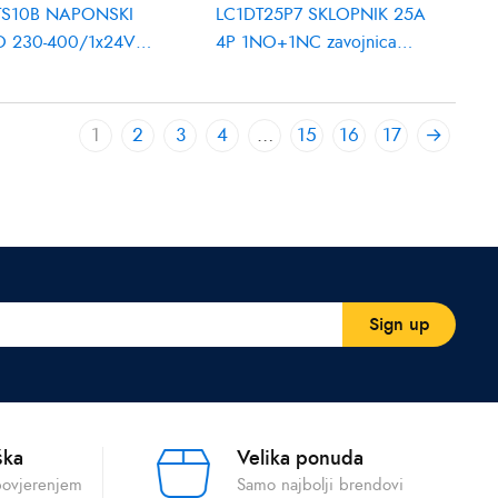
TS10B NAPONSKI
LC1DT25P7 SKLOPNIK 25A
O 230-400/1x24V
4P 1NO+1NC zavojnica
A
230V AC 50/60Hz
1
2
3
4
…
15
16
17
→
ška
Velika ponuda
povjerenjem
Samo najbolji brendovi