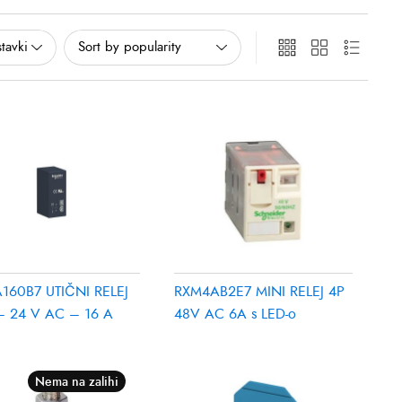
160B7 UTIČNI RELEJ
RXM4AB2E7 MINI RELEJ 4P
 24 V AC – 16 A
48V AC 6A s LED-o
Nema na zalihi