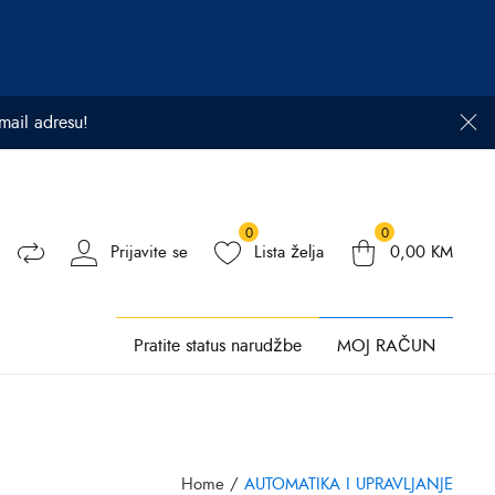
email adresu!
0
0
Prijavite se
Lista želja
0,00
KM
Pratite status narudžbe
MOJ RAČUN
Home
/
AUTOMATIKA I UPRAVLJANJE