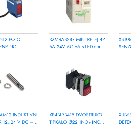
NL2 FOTO
RXM4AB2B7 MINI RELEJ 4P
XS108
PNP NO
6A 24V AC 6A s LED-om
SENZ
9m
PAM12 INDUKTIVNI
XB4BL73415 DVOSTRUKO
XUB5
 12..24 V DC –
TIPKALO Ø22 1NO+1NC
DETE
24V