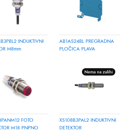
B3PBL2 INDUKTIVNI
AB1AS24BL PREGRADNA
OR M8mm
PLOČICA PLAVA
Nema na zalihi
BPANM12 FOTO
XS108B3PAL2 INDUKTIVNI
KTOR M18 PNPNO
DETEKTOR