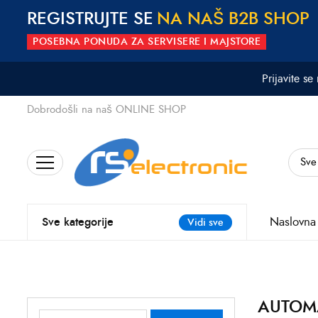
REGISTRUJTE SE
N
A
N
A
Š
B
2
B
S
H
O
P
POSEBNA PONUDA ZA SERVISERE I MAJSTORE
Prijavite se
Dobrodošli na naš ONLINE SHOP
Search
for:
Naslovna
Sve kategorije
Vidi sve
AUTOMA