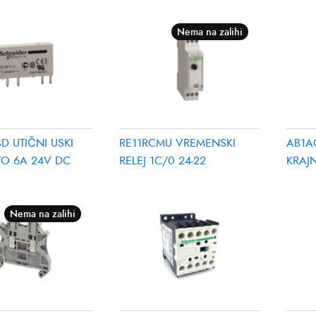
Nema na zalihi
D UTIČNI USKI
RE11RCMU VREMENSKI
AB1A
/O 6A 24V DC
RELEJ 1C/0 24-22
KRAJN
Nema na zalihi