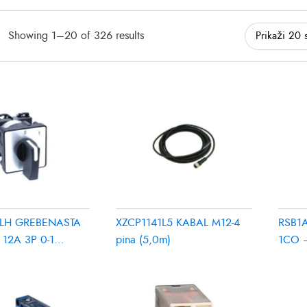
Showing 1–20 of 326 results
LH GREBENASTA
XZCP1141L5 KABAL M12-4
RSB1A
12A 3P 0-1
pina (5,0m)
1CO –