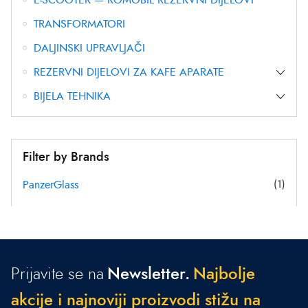
TRANSFORMATORI
DALJINSKI UPRAVLJAČI
REZERVNI DIJELOVI ZA KAFE APARATE
BIJELA TEHNIKA
Filter by Brands
PanzerGlass
(1)
Prijavite se na
Newsletter.
N
a
j
b
o
l
j
e
a
k
c
i
j
e
i
n
a
j
n
o
v
i
j
i
p
r
o
i
z
v
o
d
i
s
t
i
ž
u
n
a