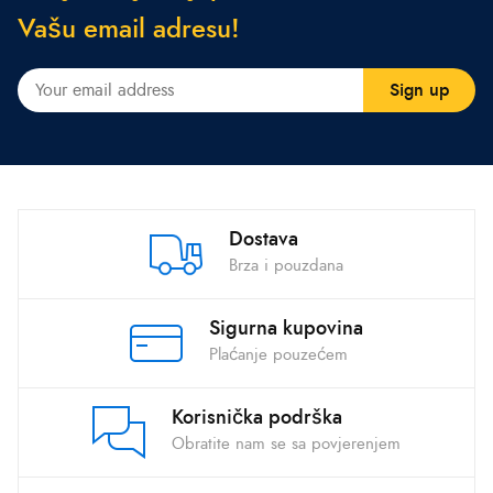
V
a
š
u
e
m
a
i
l
a
d
r
e
s
u
!
Dostava
Brza i pouzdana
Sigurna kupovina
Plaćanje pouzećem
Korisnička podrška
Obratite nam se sa povjerenjem