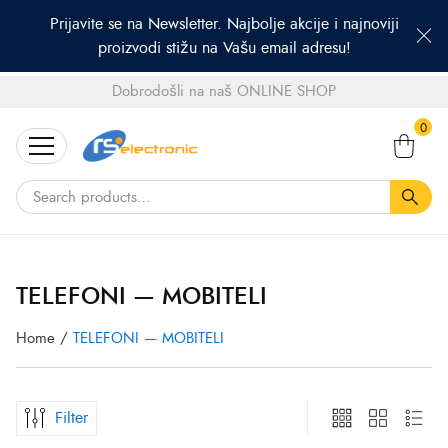
Prijavite se na Newsletter. Najbolje akcije i najnoviji
proizvodi stižu na Vašu email adresu!
Dobrodošli na naš ONLINE SHOP
Search
0
for:
TELEFONI — MOBITELI
Home
/
TELEFONI — MOBITELI
Filter