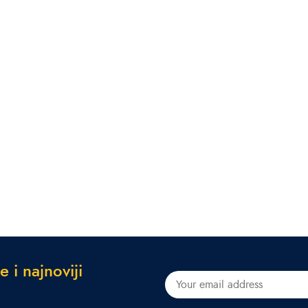
e
i
n
a
j
n
o
v
i
j
i