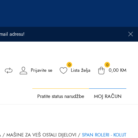
email adresu!
0
0
Prijavite se
Lista želja
0,00
KM
Pratite status narudžbe
MOJ RAČUN
A
/
MAŠINE ZA VEŠ OSTALI DIJELOVI
/
SPAN ROLERI - KOLUT