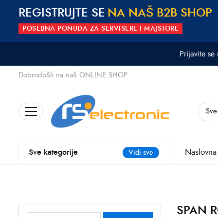
REGISTRUJTE SE
N
A
N
A
Š
B
2
B
S
H
O
P
POSEBNA PONUDA ZA SERVISERE I MAJSTORE
Prijavite se
Dobrodošli na naš ONLINE SHOP
Search
for:
Naslovna
Sve kategorije
Vidi sve
SPAN R