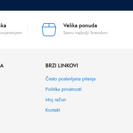
ška
Velika ponuda
povjerenjem
Samo najbolji brendovi
MA
BRZI LINKOVI
Često postavljana pitanja
Politika privatnosti
Moj račun
Kontakt