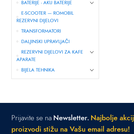
BATERIJE - AKU BATERIJE
E-SCOOTER — ROMOBIL
REZERVNI DIJELOVI
TRANSFORMATORI
DALJINSKI UPRAVLJAČI
REZERVNI DIJELOVI ZA KAFE
APARATE
BIJELA TEHNIKA
Prijavite se na
Newsletter.
N
a
j
b
o
l
j
e
a
k
c
i
j
p
r
o
i
z
v
o
d
i
s
t
i
ž
u
n
a
V
a
š
u
e
m
a
i
l
a
d
r
e
s
u
!