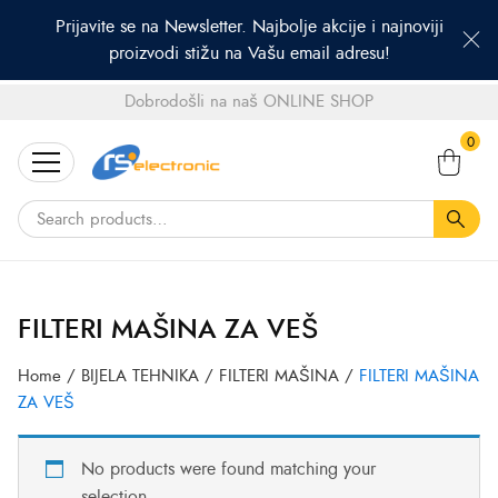
Prijavite se na Newsletter. Najbolje akcije i najnoviji
proizvodi stižu na Vašu email adresu!
Dobrodošli na naš ONLINE SHOP
Search
0
for:
FILTERI MAŠINA ZA VEŠ
Home
/
BIJELA TEHNIKA
/
FILTERI MAŠINA
/
FILTERI MAŠINA
ZA VEŠ
No products were found matching your
selection.