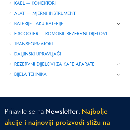
KABL — KONEKTORI
ALATI — MJERNI INSTRUMENTI
BATERIJE - AKU BATERIJE
E-SCOOTER — ROMOBIL REZERVNI DIJELOVI
TRANSFORMATORI
DALJINSKI UPRAVLJAČI
REZERVNI DIJELOVI ZA KAFE APARATE
BIJELA TEHNIKA
Prijavite se na
Newsletter.
N
a
j
b
o
l
j
e
a
k
c
i
j
e
i
n
a
j
n
o
v
i
j
i
p
r
o
i
z
v
o
d
i
s
t
i
ž
u
n
a