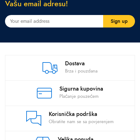
V
a
š
u
e
m
a
i
l
a
d
r
e
s
u
!
Dostava
Brza i pouzdana
Sigurna kupovina
Plaćanje pouzećem
Korisnička podrška
Obratite nam se sa povjerenjem
Velika ponuda