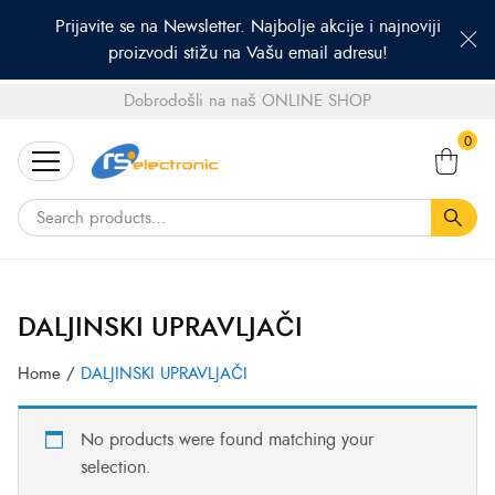
Prijavite se na Newsletter. Najbolje akcije i najnoviji
proizvodi stižu na Vašu email adresu!
Dobrodošli na naš ONLINE SHOP
Search
0
for:
DALJINSKI UPRAVLJAČI
Home
/
DALJINSKI UPRAVLJAČI
No products were found matching your
selection.