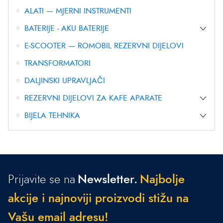
ALATI — MJERNI INSTRUMENTI
BATERIJE - AKU BATERIJE
E-SCOOTER — ROMOBIL REZERVNI DIJELOVI
TRANSFORMATORI
DALJINSKI UPRAVLJAČI
REZERVNI DIJELOVI ZA KAFE APARATE
BIJELA TEHNIKA
Prijavite se na
Newsletter.
N
a
j
b
o
l
j
e
a
k
c
i
j
e
i
n
a
j
n
o
v
i
j
i
p
r
o
i
z
v
o
d
i
s
t
i
ž
u
n
a
V
a
š
u
e
m
a
i
l
a
d
r
e
s
u
!