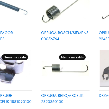
 FAGOR
OPRUGA BOSCH/SIEMENS
OPRU
E8
00056764
9248
Nema na zalihi
Nema na zalihi
OPRUGE
OPRUGA BEKO/ARCELIK
DRZA
CELIK 1881090100
2820360100