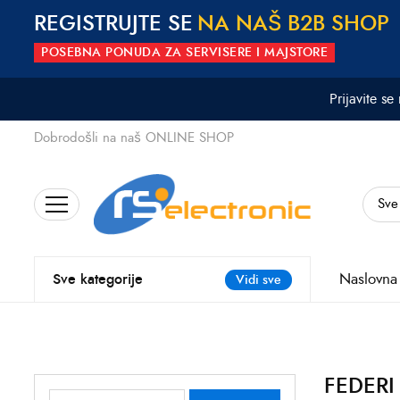
REGISTRUJTE SE
N
A
N
A
Š
B
2
B
S
H
O
P
POSEBNA PONUDA ZA SERVISERE I MAJSTORE
Prijavite se
Dobrodošli na naš ONLINE SHOP
Search
for:
Naslovna
Sve kategorije
Vidi sve
FEDERI