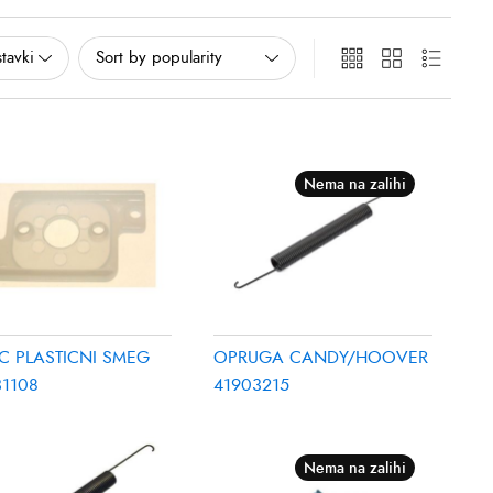
Nema na zalihi
C PLASTICNI SMEG
OPRUGA CANDY/HOOVER
31108
41903215
Nema na zalihi