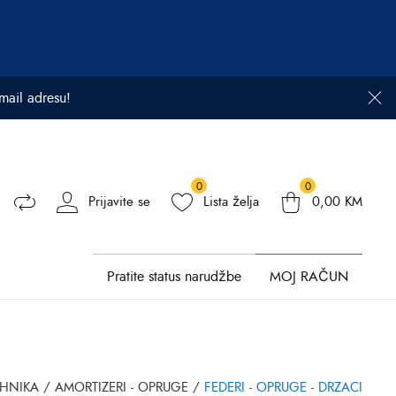
email adresu!
0
0
Prijavite se
Lista želja
0,00
KM
Pratite status narudžbe
MOJ RAČUN
EHNIKA
/
AMORTIZERI - OPRUGE
/
FEDERI - OPRUGE - DRZACI