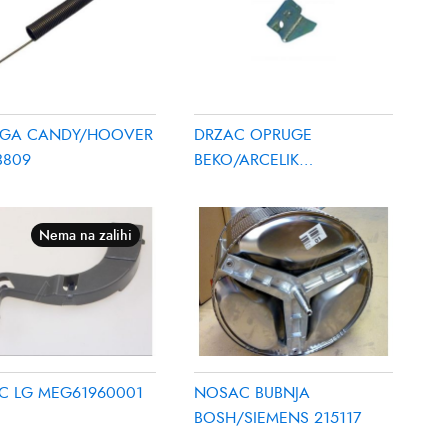
GA CANDY/HOOVER
DRZAC OPRUGE
3809
BEKO/ARCELIK
1881090200
Nema na zalihi
C LG MEG61960001
NOSAC BUBNJA
BOSH/SIEMENS 215117