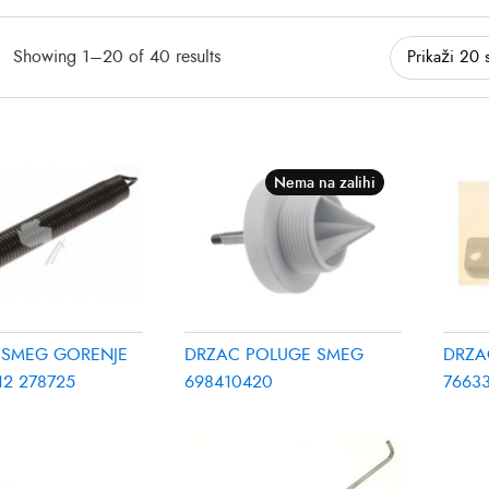
Showing 1–20 of 40 results
Nema na zalihi
 SMEG GORENJE
DRZAC POLUGE SMEG
DRZA
12 278725
698410420
7663