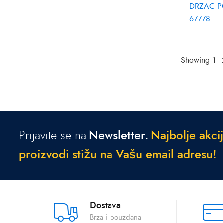
DRZAC P
67778
Showing 1–2
Prijavite se na
Newsletter.
N
a
j
b
o
l
j
e
a
k
c
i
j
p
r
o
i
z
v
o
d
i
s
t
i
ž
u
n
a
V
a
š
u
e
m
a
i
l
a
d
r
e
s
u
!
Dostava
Brza i pouzdana