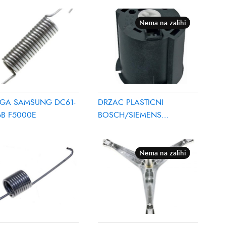
Nema na zalihi
GA SAMSUNG DC61-
DRZAC PLASTICNI
6B F5000E
BOSCH/SIEMENS
00420378
Nema na zalihi