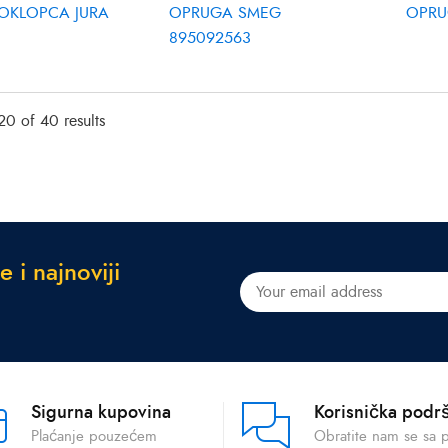
OKLOPCA JURA
OPRUGA SMEG
OPRU
895092563
0 of 40 results
e
i
n
a
j
n
o
v
i
j
i
Sigurna kupovina
Korisnička podr
Plaćanje pouzećem
Obratite nam se sa 