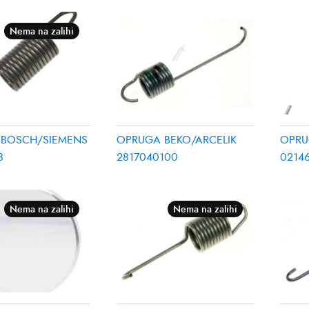
Nema na zalihi
 BOSCH/SIEMENS
OPRUGA BEKO/ARCELIK
OPRU
8
2817040100
0214
Nema na zalihi
Nema na zalihi