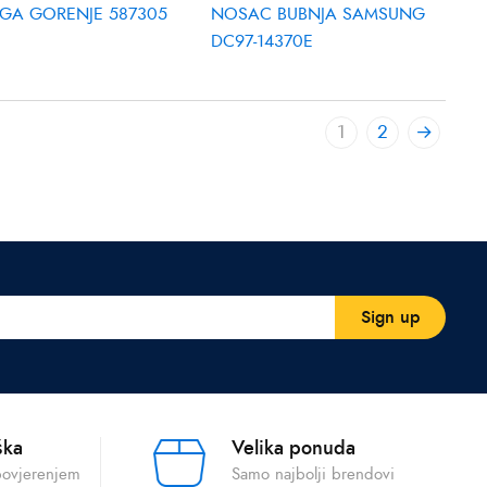
GA GORENJE 587305
NOSAC BUBNJA SAMSUNG
DC97-14370E
1
2
→
ška
Velika ponuda
povjerenjem
Samo najbolji brendovi