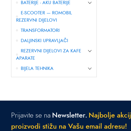
BATERIJE - AKU BATERIJE
E-SCOOTER — ROMOBIL
REZERVNI DIJELOVI
TRANSFORMATORI
DALJINSKI UPRAVLJAČI
REZERVNI DIJELOVI ZA KAFE
APARATE
BIJELA TEHNIKA
Prijavite se na
Newsletter.
N
a
j
b
o
l
j
e
a
k
c
i
j
p
r
o
i
z
v
o
d
i
s
t
i
ž
u
n
a
V
a
š
u
e
m
a
i
l
a
d
r
e
s
u
!