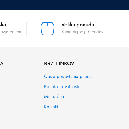
ška
Velika ponuda
povjerenjem
Samo najbolji brendovi
MA
BRZI LINKOVI
Često postavljana pitanja
Politika privatnosti
Moj račun
Kontakt