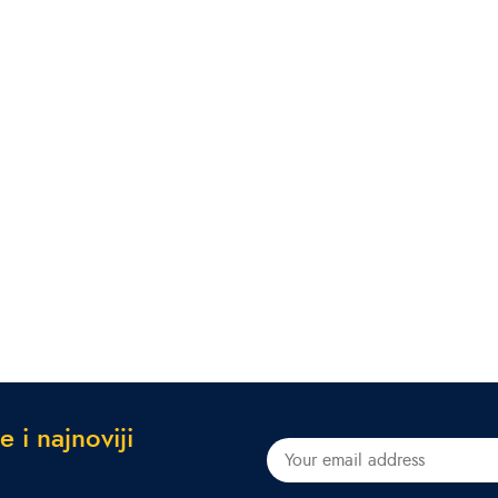
e
i
n
a
j
n
o
v
i
j
i