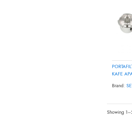
PORTAFI
KAFE AP
2718-048
Brand:
SE
Showing 1–2