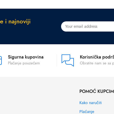
e
i
n
a
j
n
o
v
i
j
i
Sigurna kupovina
Korisnička podr
Plaćanje pouzećem
Obratite nam se sa 
POMOĆ KUPCI
Kako naručiti
Plaćanje