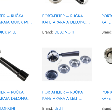
LTER – RUČKA
PORTAFILTER – RUČKA
PORT
RATA QUICK MILL
KAFE APARATA DELONGHI
KAFE
FC
AT4056035900
6922
ICK MILL
Brand:
DELONGHI
Brand
LTER – RUČKA
PORTAFILTER – RUČKA
PORT
ARATA DELONGHI
KAFE APARATA LELIT
KAFE
20600
PLA582V
AS00
ELONGHI
Brand:
LELIT
Brand