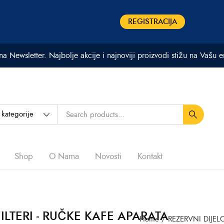
REGISTRACIJA
 na Newsletter. Najbolje akcije i najnoviji proizvodi stižu na Vašu 
Shop
O Nama
Novosti
Kontakt
ILTERI - RUČKE KAFE APARATA
Home
/
REZERVNI DIJEL