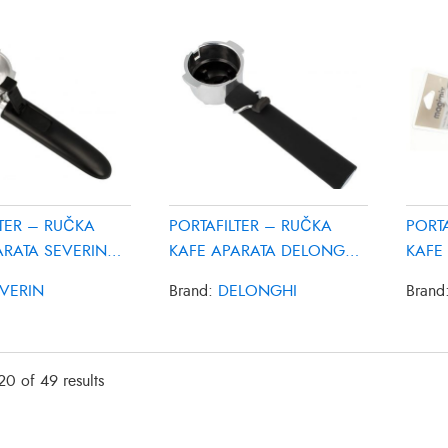
LTER – RUČKA
PORTAFILTER – RUČKA
PORT
ARATA SEVERIN
KAFE APARATA DELONGHI
KAFE
5513200229
4000
VERIN
Brand:
DELONGHI
Brand
0 of 49 results