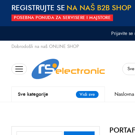
REGISTRUJTE SE
N
A
N
A
Š
B
2
B
S
H
O
P
POSEBNA PONUDA ZA SERVISERE I MAJSTORE
Prijavite se
Dobrodošli na naš ONLINE SHOP
Search
for:
Naslovna
Sve kategorije
Vidi sve
PORTAF