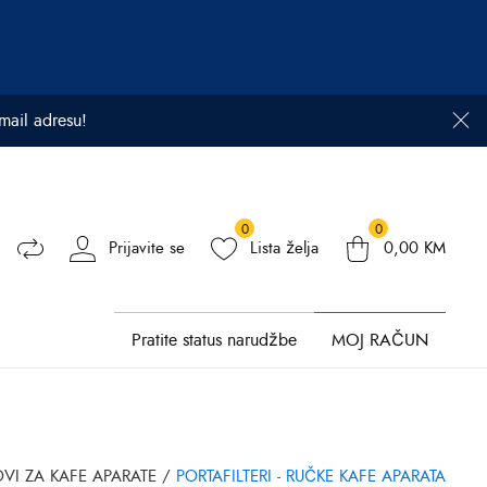
email adresu!
0
0
Prijavite se
Lista želja
0,00
KM
Pratite status narudžbe
MOJ RAČUN
OVI ZA KAFE APARATE
/
PORTAFILTERI - RUČKE KAFE APARATA