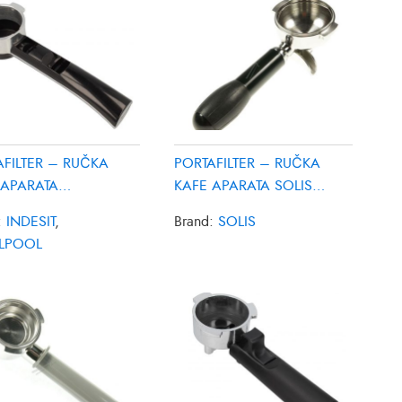
AFILTER – RUČKA
PORTAFILTER – RUČKA
 APARATA
KAFE APARATA SOLIS
LPOOL INDESIT
251601
:
INDESIT
,
Brand:
SOLIS
49898012 C00345748
LPOOL