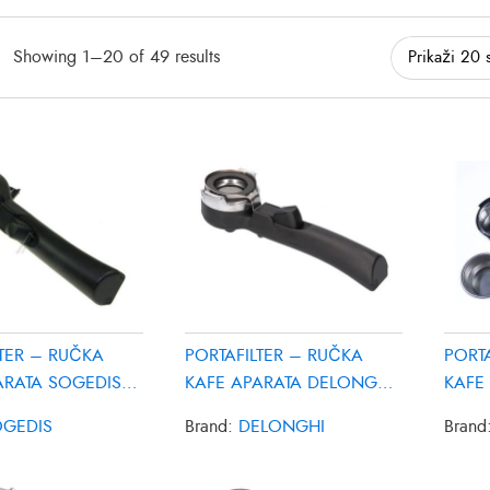
Showing 1–20 of 49 results
LTER – RUČKA
PORTAFILTER – RUČKA
PORT
ARATA SOGEDIS
KAFE APARATA DELONGHI
KAFE 
7332122300
PLA5
OGEDIS
Brand:
DELONGHI
Brand