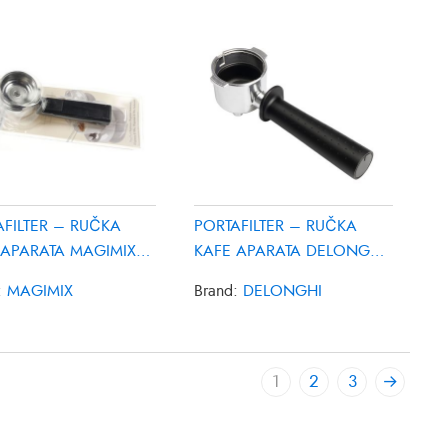
AFILTER – RUČKA
PORTAFILTER – RUČKA
 APARATA MAGIMIX
KAFE APARATA DELONGHI
28
7313289999
:
MAGIMIX
Brand:
DELONGHI
1
2
3
→