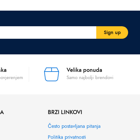
ška
Velika ponuda
povjerenjem
Samo najbolji brendovi
MA
BRZI LINKOVI
Često postavljana pitanja
Politika privatnosti