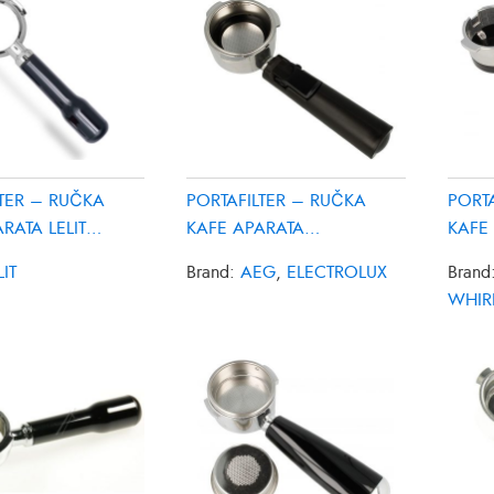
LTER – RUČKA
PORTAFILTER – RUČKA
PORT
RATA LELIT
KAFE APARATA
KAFE
ELECTROLUX AEG
WHIR
LIT
Brand:
AEG
,
ELECTROLUX
Brand
4055264701
4812
WHIR