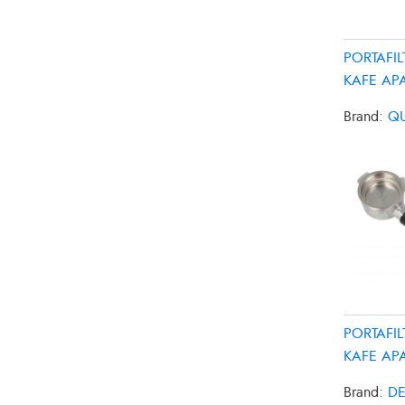
PORTAFI
KAFE APA
OT0800P
Brand:
QU
PORTAFI
KAFE AP
AT40760
Brand:
D