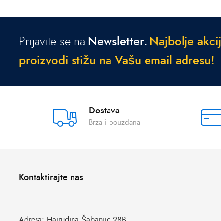
Prijavite se na
Newsletter.
N
a
j
b
o
l
j
e
a
k
c
i
j
p
r
o
i
z
v
o
d
i
s
t
i
ž
u
n
a
V
a
š
u
e
m
a
i
l
a
d
r
e
s
u
!
Dostava
Brza i pouzdana
Kontaktirajte nas
Adresa:
Hajrudina Šabanije 28B