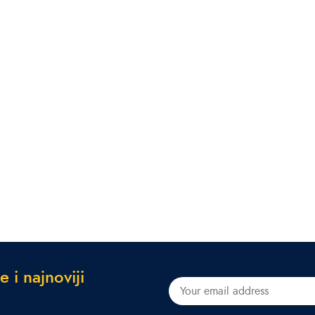
e
i
n
a
j
n
o
v
i
j
i