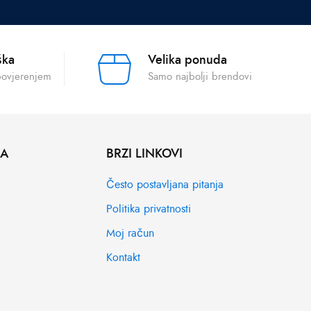
ška
Velika ponuda
povjerenjem
Samo najbolji brendovi
MA
BRZI LINKOVI
Često postavljana pitanja
Politika privatnosti
Moj račun
Kontakt