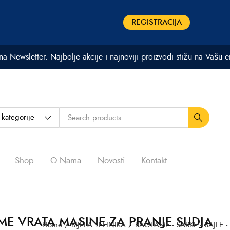
REGISTRACIJA
 na Newsletter. Najbolje akcije i najnoviji proizvodi stižu na Vašu 
Shop
O Nama
Novosti
Kontakt
E VRATA MASINE ZA PRANJE SUDJA
Home
/
BIJELA TEHNIKA
/
BAGLAME - SARKE - SAJLE -