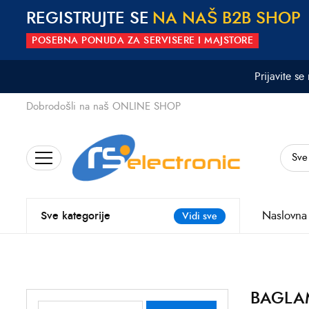
REGISTRUJTE SE
N
A
N
A
Š
B
2
B
S
H
O
P
POSEBNA PONUDA ZA SERVISERE I MAJSTORE
Prijavite se
Dobrodošli na naš ONLINE SHOP
Search
for:
Naslovna
Sve kategorije
Vidi sve
BAGLAM