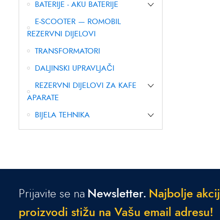
BATERIJE - AKU BATERIJE
E-SCOOTER — ROMOBIL
REZERVNI DIJELOVI
TRANSFORMATORI
DALJINSKI UPRAVLJAČI
REZERVNI DIJELOVI ZA KAFE
APARATE
BIJELA TEHNIKA
Prijavite se na
Newsletter.
N
a
j
b
o
l
j
e
a
k
c
i
j
p
r
o
i
z
v
o
d
i
s
t
i
ž
u
n
a
V
a
š
u
e
m
a
i
l
a
d
r
e
s
u
!