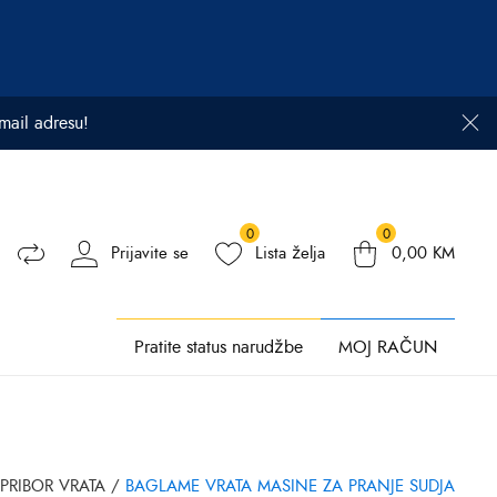
email adresu!
0
0
Prijavite se
Lista želja
0,00
KM
Pratite status narudžbe
MOJ RAČUN
 PRIBOR VRATA
/
BAGLAME VRATA MASINE ZA PRANJE SUDJA