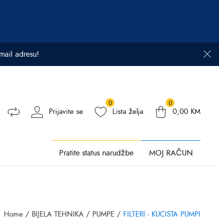
email adresu!
0
0
Prijavite se
Lista želja
0,00
KM
Pratite status narudžbe
MOJ RAČUN
Home
/
BIJELA TEHNIKA
/
PUMPE
/
FILTERI - KUCISTA PUMPI