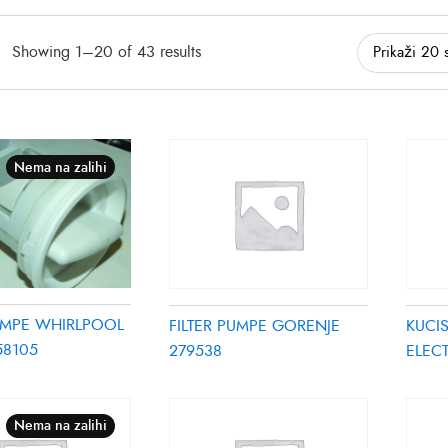
Showing 1–20 of 43 results
Nema na zalihi
PUMPE WHIRLPOOL
FILTER PUMPE GORENJE
KUCI
58105
279538
ELEC
Nema na zalihi