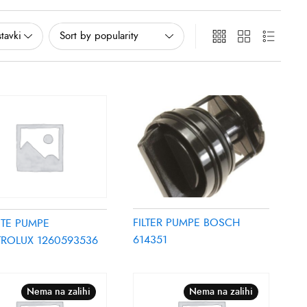
FILTER PUMPE BOSCH
STE PUMPE
614351
TROLUX 1260593536
Nema na zalihi
Nema na zalihi