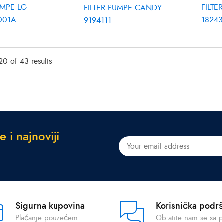
UMPE LG
FILT
FILTER PUMPE CANDY
001A
1824
9194111
0 of 43 results
e
i
n
a
j
n
o
v
i
j
i
Sigurna kupovina
Korisnička podr
Plaćanje pouzećem
Obratite nam se sa 