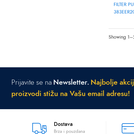
FILTER P
383EER2
Showing 1–2
Prijavite se na
Newsletter.
N
a
j
b
o
l
j
e
a
k
c
i
j
p
r
o
i
z
v
o
d
i
s
t
i
ž
u
n
a
V
a
š
u
e
m
a
i
l
a
d
r
e
s
u
!
Dostava
Brza i pouzdana