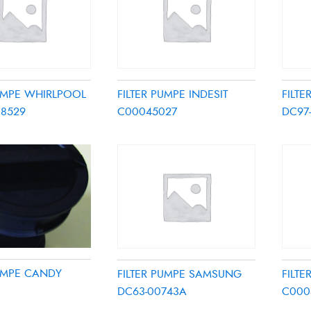
PUMPE WHIRLPOOL
FILTER PUMPE INDESIT
FILT
18529
C00045027
DC97
PUMPE CANDY
FILTER PUMPE SAMSUNG
FILTE
DC63-00743A
C000