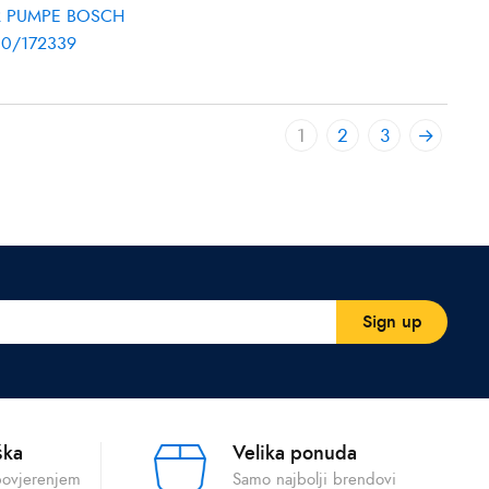
ER PUMPE BOSCH
30/172339
1
2
3
→
ška
Velika ponuda
povjerenjem
Samo najbolji brendovi