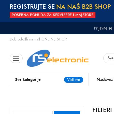
REGISTRUJTE SE
N
A
N
A
Š
B
2
B
S
H
O
P
POSEBNA PONUDA ZA SERVISERE I MAJSTORE
Prijavite se
Dobrodošli na naš ONLINE SHOP
Search
for:
Naslovna
Sve kategorije
Vidi sve
FILTERI