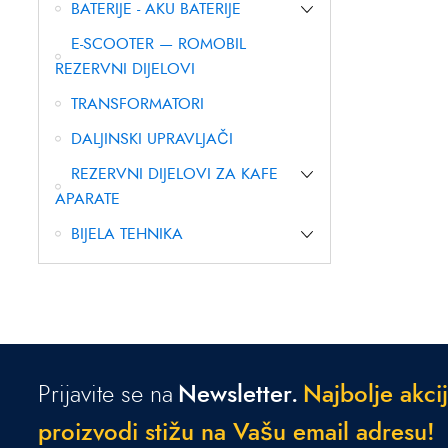
BATERIJE - AKU BATERIJE
E-SCOOTER — ROMOBIL
REZERVNI DIJELOVI
TRANSFORMATORI
DALJINSKI UPRAVLJAČI
REZERVNI DIJELOVI ZA KAFE
APARATE
BIJELA TEHNIKA
Prijavite se na
Newsletter.
N
a
j
b
o
l
j
e
a
k
c
i
j
p
r
o
i
z
v
o
d
i
s
t
i
ž
u
n
a
V
a
š
u
e
m
a
i
l
a
d
r
e
s
u
!