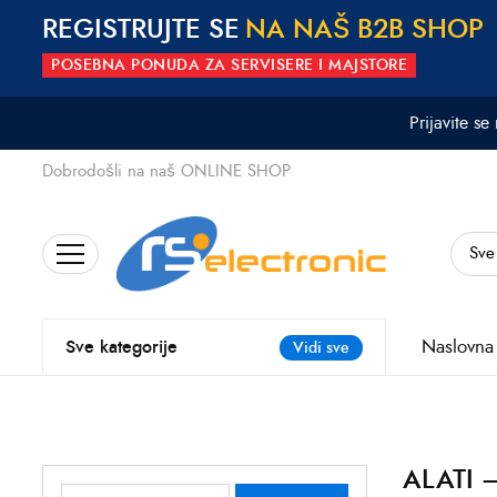
REGISTRUJTE SE
N
A
N
A
Š
B
2
B
S
H
O
P
POSEBNA PONUDA ZA SERVISERE I MAJSTORE
Prijavite se
Dobrodošli na naš ONLINE SHOP
Search
for:
Naslovna
Sve kategorije
Vidi sve
ALATI 