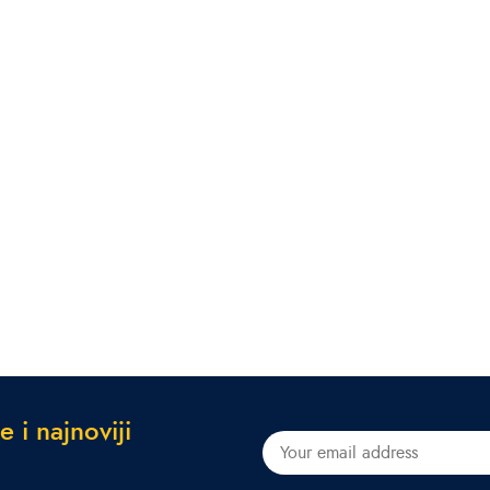
e
i
n
a
j
n
o
v
i
j
i