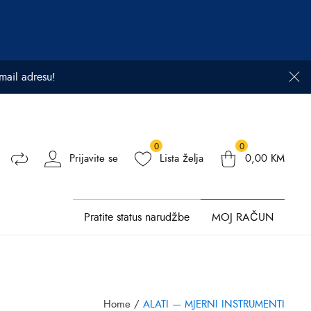
email adresu!
0
0
Prijavite se
Lista želja
0,00
KM
Pratite status narudžbe
MOJ RAČUN
Home
/
ALATI — MJERNI INSTRUMENTI