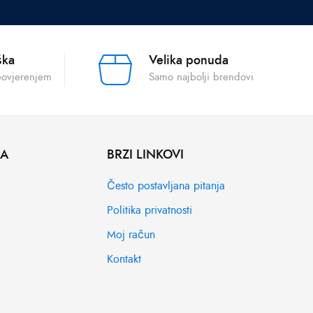
ška
Velika ponuda
povjerenjem
Samo najbolji brendovi
MA
BRZI LINKOVI
Često postavljana pitanja
Politika privatnosti
Moj račun
Kontakt