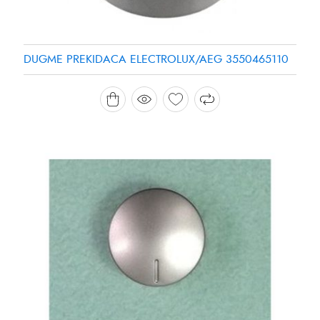
DUGME PREKIDACA ELECTROLUX/AEG 3550465110