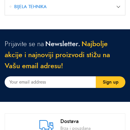
BIJELA TEHNIKA
Prijavite se na
Newsletter.
N
a
j
b
o
l
j
e
a
k
c
i
j
e
i
n
a
j
n
o
v
i
j
i
p
r
o
i
z
v
o
d
i
s
t
i
ž
u
n
a
V
a
š
u
e
m
a
i
l
a
d
r
e
s
u
!
Dostava
Brza i pouzdana