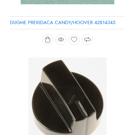
DUGME PREKIDACA CANDY/HOOVER 42814345