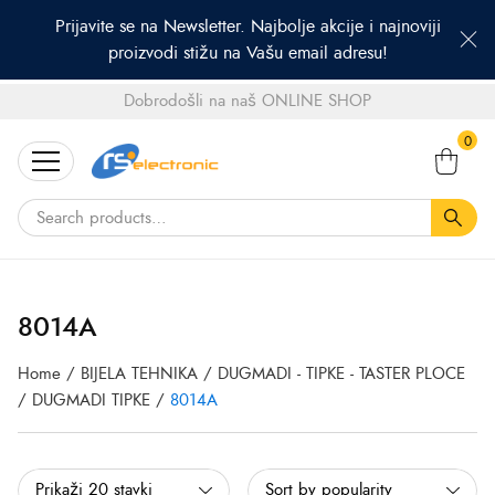
Prijavite se na Newsletter. Najbolje akcije i najnoviji
proizvodi stižu na Vašu email adresu!
Dobrodošli na naš ONLINE SHOP
Search
0
for:
8014A
Home
/
BIJELA TEHNIKA
/
DUGMADI - TIPKE - TASTER PLOCE
/
DUGMADI TIPKE
/
8014A