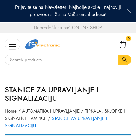
Prijavite se na Newsletter. Najbolje akcije i najnoviji
proizvodi stižu na Vašu email adresu!
Dobrodošli na naš ONLINE SHOP
Search
0
for:
STANICE ZA UPRAVLJANJE I
SIGNALIZACIJU
Home
/
AUTOMATIKA I UPRAVLJANJE
/
TIPKALA, SKLOPKE I
SIGNALNE LAMPICE
/
STANICE ZA UPRAVLJANJE I
SIGNALIZACIJU