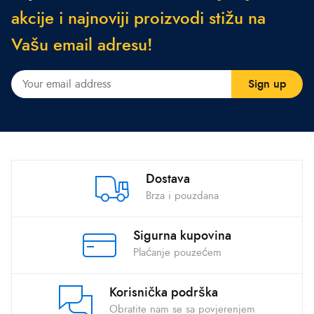
a
k
c
i
j
e
i
n
a
j
n
o
v
i
j
i
p
r
o
i
z
v
o
d
i
s
t
i
ž
u
n
a
V
a
š
u
e
m
a
i
l
a
d
r
e
s
u
!
Dostava
Brza i pouzdana
Sigurna kupovina
Plaćanje pouzećem
Korisnička podrška
Obratite nam se sa povjerenjem