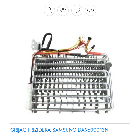
Brand:
Brand:
SAMSUNG
PANASONIC
GRIJAC FRIZIDERA SAMSUNG DA9600013N