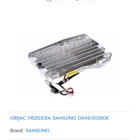
GRIJAC FRIZIDERA SAMSUNG DA96-00280K
Brand:
SAMSUNG
GRIJAC FRIZIDERA 27W SAMSUNG DA4700038B
GRIJAC FRIZIDERA 35W PANASONIC CNR-435561