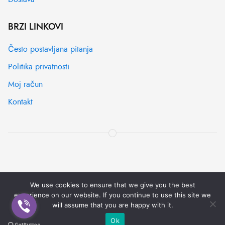
BRZI LINKOVI
Često postavljana pitanja
Politika privatnosti
Moj račun
Kontakt
We use cookies to ensure that we give you the best
experience on our website. If you continue to use this site we
© [2022] -
IT SYSTEMS
| All rights reserved
will assume that you are happy with it.
Pravila korištenja
Pomoć
Obavijest o privatnosti
Ok