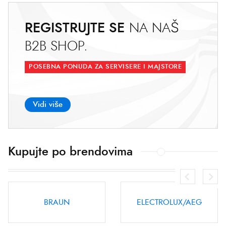
REGISTRUJTE SE
N
A
N
A
Š
B
2
B
S
H
O
P
.
POSEBNA PONUDA ZA SERVISERE I MAJSTORE
Vidi više
Kupujte po brendovima
ELECTROLUX/AEG