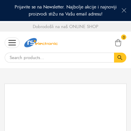
Prijavite se na Newsletter. Najbolje akcije i najnoviji
proizvodi stižu na Vašu email adresu!
Dobrodošli na naš ONLINE SHOP
Search
0
for: