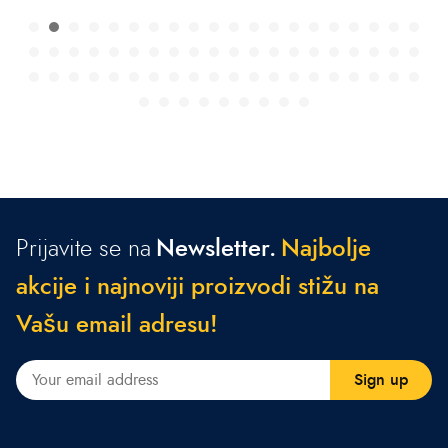
Prijavite se na
Newsletter.
N
a
j
b
o
l
j
e
a
k
c
i
j
e
i
n
a
j
n
o
v
i
j
i
p
r
o
i
z
v
o
d
i
s
t
i
ž
u
n
a
V
a
š
u
e
m
a
i
l
a
d
r
e
s
u
!