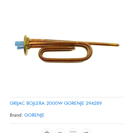
GRIJAC BOJLERA 2000W GORENJE 294289
GRIJAC FRIZIDERA SAMSUNG DA9600013Y
GRIJAC FRIZIDERA SAMSUNG DA96-00280K
Brand:
GORENJE
Brand:
Brand:
SAMSUNG
SAMSUNG