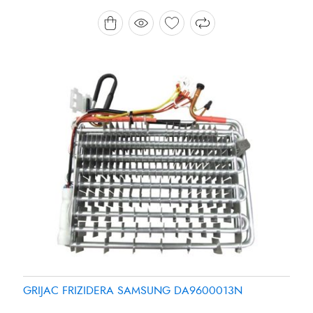
Brand:
Brand:
SAMSUNG
PANASONIC
GRIJAC FRIZIDERA SAMSUNG DA9600013N