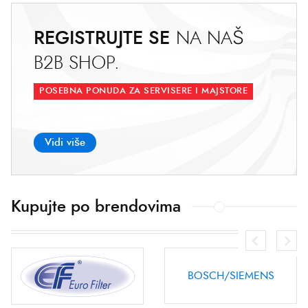
REGISTRUJTE SE
N
A
N
A
Š
B
2
B
S
H
O
P
.
POSEBNA PONUDA ZA SERVISERE I MAJSTORE
Vidi više
Kupujte po brendovima
BOSCH/SIEMENS