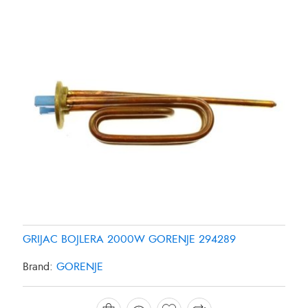
GRIJAC BOJLERA 2000W GORENJE 294289
GRIJAC FRIZIDERA SAMSUNG DA9600013Y
GRIJAC FRIZIDERA SAMSUNG DA96-00280K
Brand:
GORENJE
Brand:
Brand:
SAMSUNG
SAMSUNG