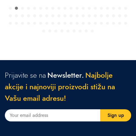
Prijavite se na
Newsletter.
N
a
j
b
o
l
j
e
a
k
c
i
j
e
i
n
a
j
n
o
v
i
j
i
p
r
o
i
z
v
o
d
i
s
t
i
ž
u
n
a
V
a
š
u
e
m
a
i
l
a
d
r
e
s
u
!