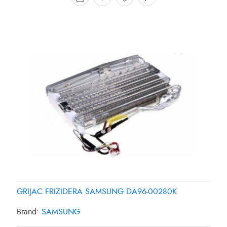
GRIJAC FRIZIDERA SAMSUNG DA96-00280K
Brand:
SAMSUNG
GRIJAC FRIZIDERA 27W SAMSUNG DA4700038B
GRIJAC FRIZIDERA 35W PANASONIC CNR-435561