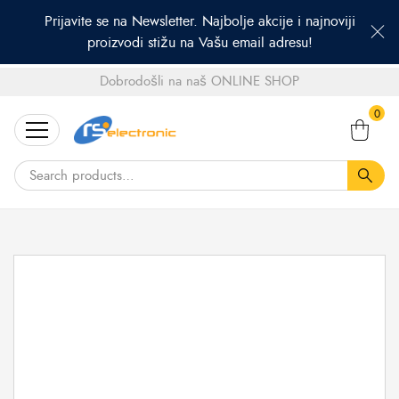
Prijavite se na Newsletter. Najbolje akcije i najnoviji
proizvodi stižu na Vašu email adresu!
Dobrodošli na naš ONLINE SHOP
Search
0
for: