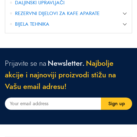
DALJINSKI UPRAVLJAČI
REZERVNI DIJELOVI ZA KAFE APARATE
BIJELA TEHNIKA
Prijavite se na
Newsletter.
N
a
j
b
o
l
j
e
a
k
c
i
j
e
i
n
a
j
n
o
v
i
j
i
p
r
o
i
z
v
o
d
i
s
t
i
ž
u
n
a
V
a
š
u
e
m
a
i
l
a
d
r
e
s
u
!