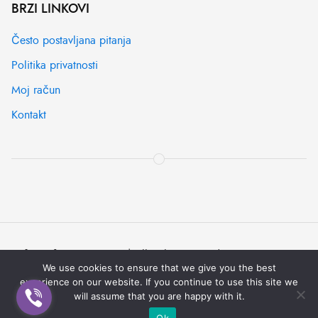
BRZI LINKOVI
Često postavljana pitanja
Politika privatnosti
Moj račun
Kontakt
© [2022] -
IT SYSTEMS
| All rights reserved
We use cookies to ensure that we give you the best
Pravila korištenja
Pomoć
Obavijest o privatnosti
experience on our website. If you continue to use this site we
will assume that you are happy with it.
Ok