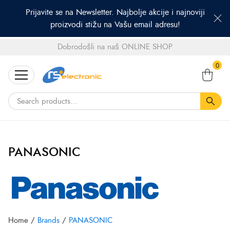
Prijavite se na Newsletter. Najbolje akcije i najnoviji
proizvodi stižu na Vašu email adresu!
Dobrodošli na naš ONLINE SHOP
Search
0
for:
PANASONIC
Home
/
Brands
/
PANASONIC