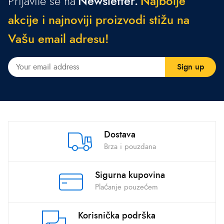
Prijavite se na
Newsletter.
N
a
j
b
o
l
j
e
a
k
c
i
j
e
i
n
a
j
n
o
v
i
j
i
p
r
o
i
z
v
o
d
i
s
t
i
ž
u
n
a
V
a
š
u
e
m
a
i
l
a
d
r
e
s
u
!
Dostava
Brza i pouzdana
Sigurna kupovina
Plaćanje pouzećem
Korisnička podrška