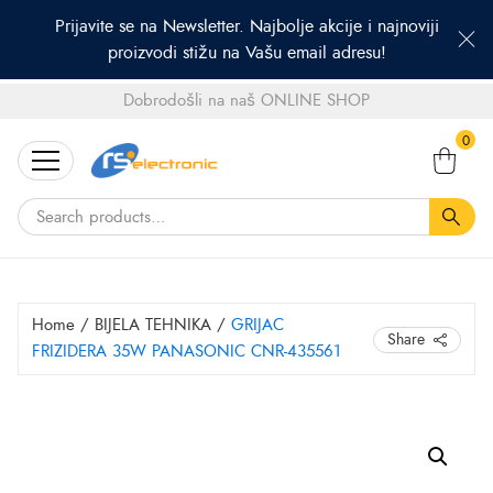
Prijavite se na Newsletter. Najbolje akcije i najnoviji
proizvodi stižu na Vašu email adresu!
Dobrodošli na naš ONLINE SHOP
Search
0
for:
Home
/
BIJELA TEHNIKA
/
GRIJAC
Share
FRIZIDERA 35W PANASONIC CNR-435561