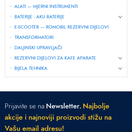
ALATI — MJERNI INSTRUMENTI
BATERIJE - AKU BATERIJE
E-SCOOTER — ROMOBIL REZERVNI DIJELOVI
TRANSFORMATORI
DALJINSKI UPRAVLJAČI
REZERVNI DIJELOVI ZA KAFE APARATE
BIJELA TEHNIKA
Prijavite se na
Newsletter.
N
a
j
b
o
l
j
e
a
k
c
i
j
e
i
n
a
j
n
o
v
i
j
i
p
r
o
i
z
v
o
d
i
s
t
i
ž
u
n
a
V
a
š
u
e
m
a
i
l
a
d
r
e
s
u
!