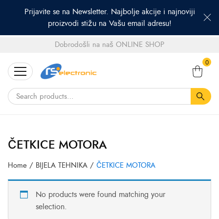
Prijavite se na Newsletter. Najbolje akcije i najnoviji
proizvodi stižu na Vašu email adresu!
Dobrodošli na naš ONLINE SHOP
Search
0
for:
ČETKICE MOTORA
Home
/
BIJELA TEHNIKA
/
ČETKICE MOTORA
No products were found matching your
selection.