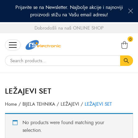
Prijavite se na Newsletter. Najbolje akcije i najnoviji
proizvodi stižu na Vašu email adresu!
Dobrodošli na naš ONLINE SHOP
Search
0
for:
LEŽAJEVI SET
Home
/
BIJELA TEHNIKA
/
LEŽAJEVI
/
LEŽAJEVI SET
No products were found matching your
selection.