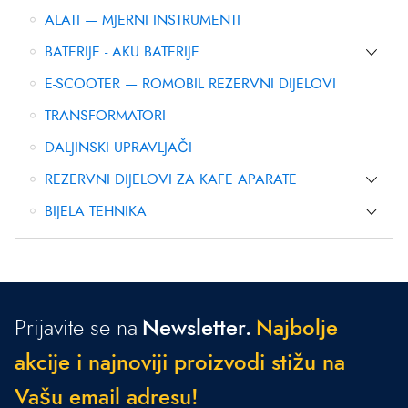
ALATI — MJERNI INSTRUMENTI
BATERIJE - AKU BATERIJE
E-SCOOTER — ROMOBIL REZERVNI DIJELOVI
TRANSFORMATORI
DALJINSKI UPRAVLJAČI
REZERVNI DIJELOVI ZA KAFE APARATE
BIJELA TEHNIKA
Prijavite se na
Newsletter.
N
a
j
b
o
l
j
e
a
k
c
i
j
e
i
n
a
j
n
o
v
i
j
i
p
r
o
i
z
v
o
d
i
s
t
i
ž
u
n
a
V
a
š
u
e
m
a
i
l
a
d
r
e
s
u
!