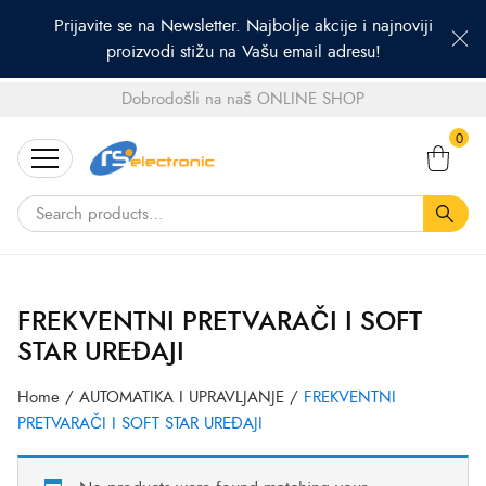
Prijavite se na Newsletter. Najbolje akcije i najnoviji
proizvodi stižu na Vašu email adresu!
Dobrodošli na naš ONLINE SHOP
Search
0
for:
FREKVENTNI PRETVARAČI I SOFT
STAR UREĐAJI
Home
/
AUTOMATIKA I UPRAVLJANJE
/
FREKVENTNI
PRETVARAČI I SOFT STAR UREĐAJI