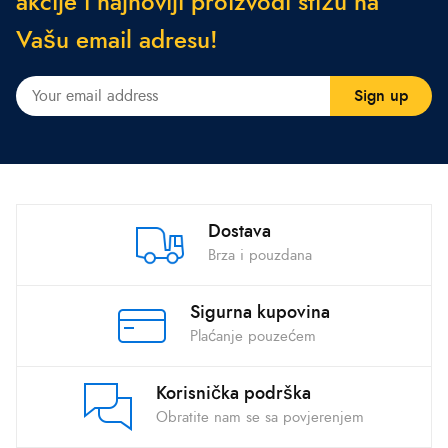
a
k
c
i
j
e
i
n
a
j
n
o
v
i
j
i
p
r
o
i
z
v
o
d
i
s
t
i
ž
u
n
a
V
a
š
u
e
m
a
i
l
a
d
r
e
s
u
!
Dostava
Brza i pouzdana
Sigurna kupovina
Plaćanje pouzećem
Korisnička podrška
Obratite nam se sa povjerenjem