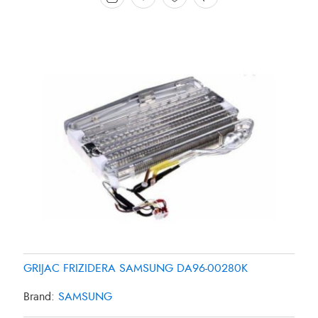
GRIJAC FRIZIDERA SAMSUNG DA96-00280K
Brand:
SAMSUNG
GRIJAC FRIZIDERA 27W SAMSUNG DA4700038B
GRIJAC FRIZIDERA 35W PANASONIC CNR-435561