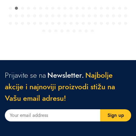
Prijavite se na
Newsletter.
N
a
j
b
o
l
j
e
a
k
c
i
j
e
i
n
a
j
n
o
v
i
j
i
p
r
o
i
z
v
o
d
i
s
t
i
ž
u
n
a
V
a
š
u
e
m
a
i
l
a
d
r
e
s
u
!