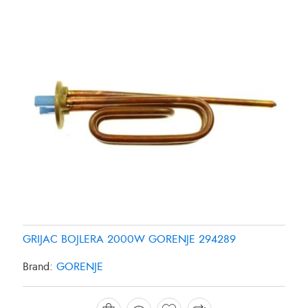
GRIJAC BOJLERA 2000W GORENJE 294289
GRIJAC FRIZIDERA SAMSUNG DA9600013Y
GRIJAC FRIZIDERA SAMSUNG DA96-00280K
Brand:
GORENJE
Brand:
Brand:
SAMSUNG
SAMSUNG