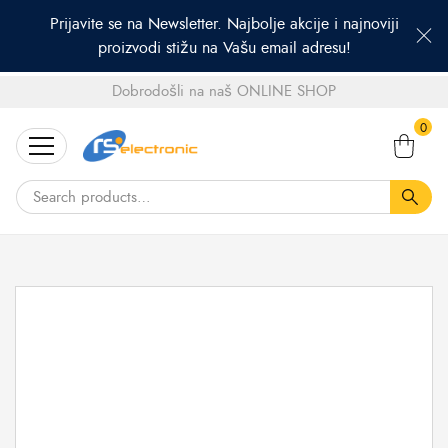
Prijavite se na Newsletter. Najbolje akcije i najnoviji
proizvodi stižu na Vašu email adresu!
Dobrodošli na naš ONLINE SHOP
Search
0
for: