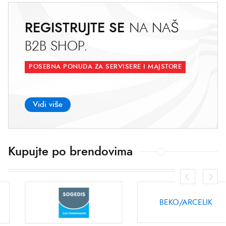
REGISTRUJTE SE
N
A
N
A
Š
B
2
B
S
H
O
P
.
POSEBNA PONUDA ZA SERVISERE I MAJSTORE
Vidi više
Kupujte po brendovima
SILTAL