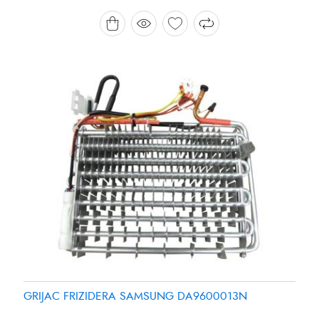
Brand:
Brand:
SAMSUNG
PANASONIC
GRIJAC FRIZIDERA SAMSUNG DA9600013N