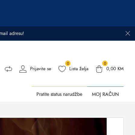
email adresu!
0
0
Prijavite se
Lista želja
0,00
KM
Pratite status narudžbe
MOJ RAČUN