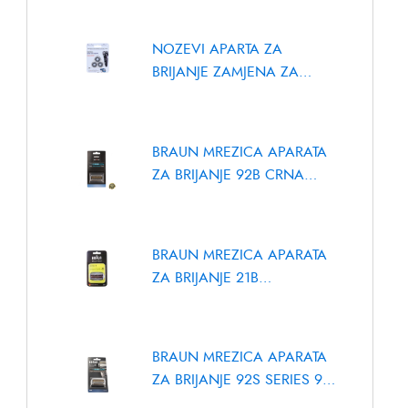
NOZEVI APARTA ZA
BRIJANJE ZAMJENA ZA
SH50, SH70, SH90
BRAUN MREZICA APARATA
ZA BRIJANJE 92B CRNA
COMBIPACK
BRAUN MREZICA APARATA
POSUDA ZA
POSU
ZA BRIJANJE 21B
MLIJEKO
MLIJE
COMBIPACK SERIES 3
ELECTROLUX /
6764
Brand:
AEG
,
Brand
AEG 4055251716
ELECTROLUX
BRAUN MREZICA APARATA
ZA BRIJANJE 92S SERIES 9
KP92S