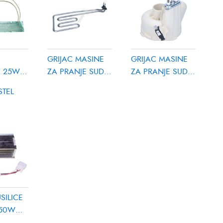
GRIJAC MASINE
GRIJAC MASINE
ASINE
A 25W
ZA PRANJE SUDJA
ZA PRANJE SUDJA
E SUDJA
1950W
1800W MIDEA
STEL
7
NDY
CANDY/HOOVER
17476000007431
HOOVER
9120013
SILICE
750W