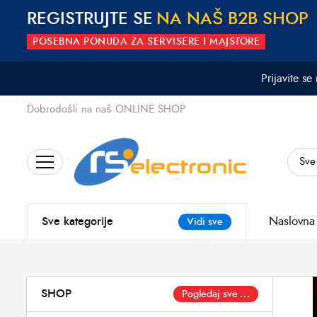
REGISTRUJTE SE
N
A
N
A
Š
B
2
B
S
H
O
P
POSEBNA PONUDA ZA SERVISERE I MAJSTORE
Prijavite se
Dobrodošli na naš ONLINE SHOP
Search
for:
Naslovna
Sve kategorije
Vidi sve
SHOP
Pogledaj sve