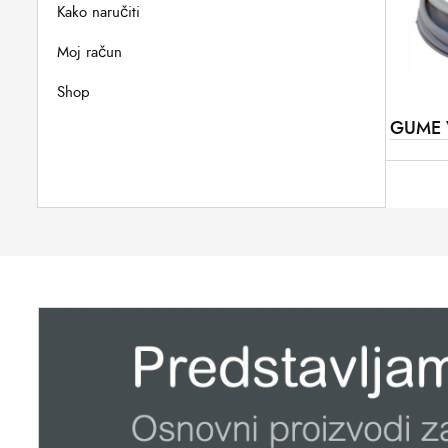
Kako naručiti
Moj račun
Shop
GUME 