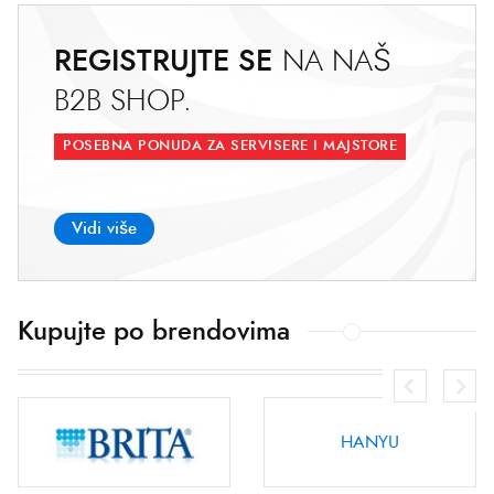
REGISTRUJTE SE
N
A
N
A
Š
B
2
B
S
H
O
P
.
POSEBNA PONUDA ZA SERVISERE I MAJSTORE
Vidi više
Kupujte po brendovima
HANYU