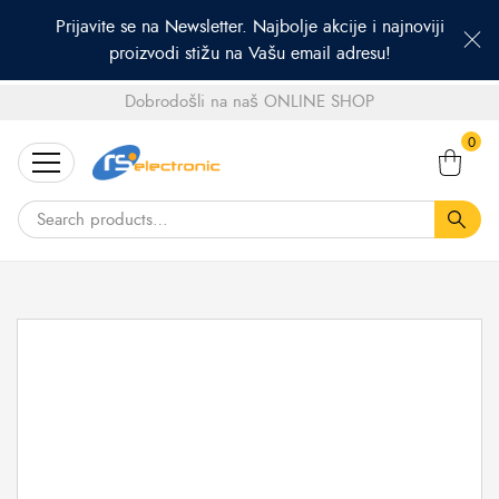
Prijavite se na Newsletter. Najbolje akcije i najnoviji
proizvodi stižu na Vašu email adresu!
Dobrodošli na naš ONLINE SHOP
Search
0
for: