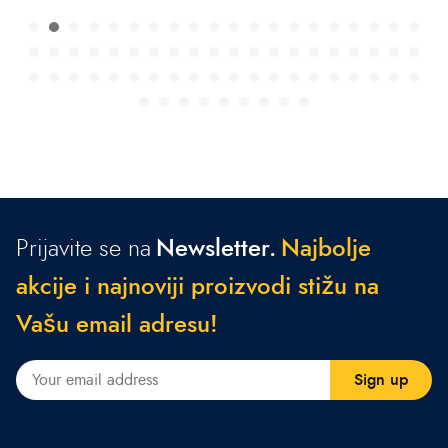
Prijavite se na
Newsletter.
N
a
j
b
o
l
j
e
a
k
c
i
j
e
i
n
a
j
n
o
v
i
j
i
p
r
o
i
z
v
o
d
i
s
t
i
ž
u
n
a
V
a
š
u
e
m
a
i
l
a
d
r
e
s
u
!