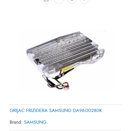
GRIJAC FRIZIDERA SAMSUNG DA96-00280K
Brand:
SAMSUNG
GRIJAC FRIZIDERA 27W SAMSUNG DA4700038B
GRIJAC FRIZIDERA 35W PANASONIC CNR-435561