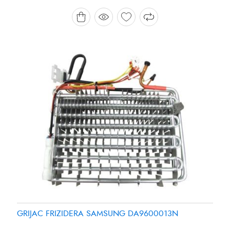
Brand:
Brand:
SAMSUNG
PANASONIC
GRIJAC FRIZIDERA SAMSUNG DA9600013N