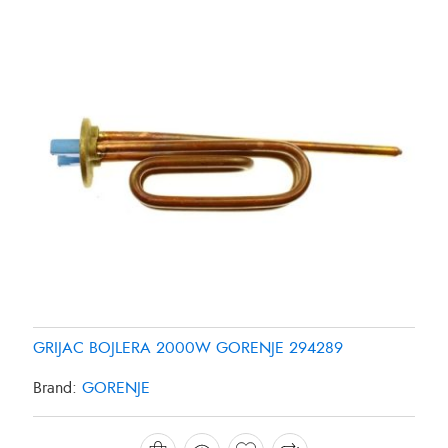
GRIJAC BOJLERA 2000W GORENJE 294289
GRIJAC FRIZIDERA SAMSUNG DA9600013Y
GRIJAC FRIZIDERA SAMSUNG DA96-00280K
Brand:
GORENJE
Brand:
Brand:
SAMSUNG
SAMSUNG