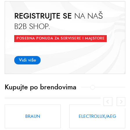
REGISTRUJTE SE
N
A
N
A
Š
B
2
B
S
H
O
P
.
POSEBNA PONUDA ZA SERVISERE I MAJSTORE
Vidi više
Kupujte po brendovima
ELECTROLUX/AEG