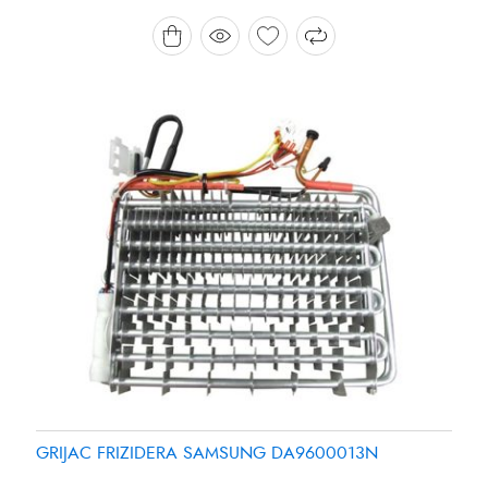
Brand:
Brand:
SAMSUNG
PANASONIC
GRIJAC FRIZIDERA SAMSUNG DA9600013N