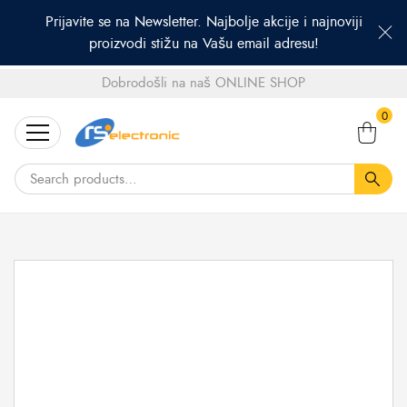
Prijavite se na Newsletter. Najbolje akcije i najnoviji
proizvodi stižu na Vašu email adresu!
Dobrodošli na naš ONLINE SHOP
Search
0
for: