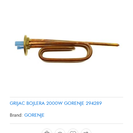
GRIJAC BOJLERA 2000W GORENJE 294289
GRIJAC FRIZIDERA SAMSUNG DA9600013Y
GRIJAC FRIZIDERA SAMSUNG DA96-00280K
Brand:
GORENJE
Brand:
Brand:
SAMSUNG
SAMSUNG