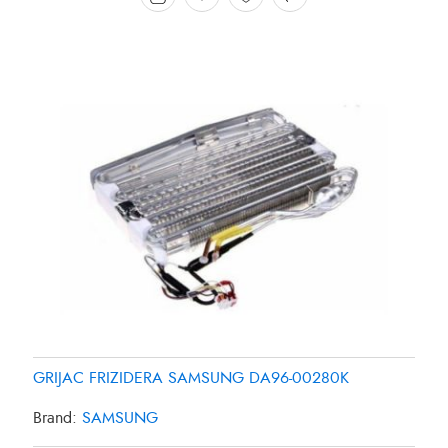
GRIJAC FRIZIDERA SAMSUNG DA96-00280K
Brand:
SAMSUNG
GRIJAC FRIZIDERA 27W SAMSUNG DA4700038B
GRIJAC FRIZIDERA 35W PANASONIC CNR-435561