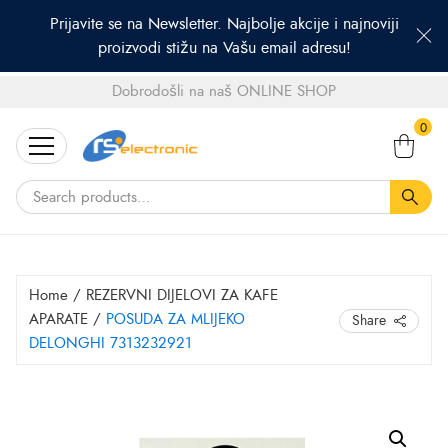
Prijavite se na Newsletter. Najbolje akcije i najnoviji
proizvodi stižu na Vašu email adresu!
Dobrodošli na naš ONLINE SHOP
Search
0
for:
Home
/
REZERVNI DIJELOVI ZA KAFE
APARATE
/
POSUDA ZA MLIJEKO
Share
DELONGHI 7313232921