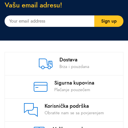
V
a
š
u
e
m
a
i
l
a
d
r
e
s
u
!
Dostava
Brza i pouzdana
Sigurna kupovina
Plaćanje pouzećem
Korisnička podrška
Obratite nam se sa povjerenjem