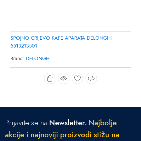
SPOJNO CRIJEVO KAFE APARATA DELONGHI
5513213501
Brand:
DELONGHI
Prijavite se na
Newsletter.
N
a
j
b
o
l
j
e
a
k
c
i
j
e
i
n
a
j
n
o
v
i
j
i
p
r
o
i
z
v
o
d
i
s
t
i
ž
u
n
a