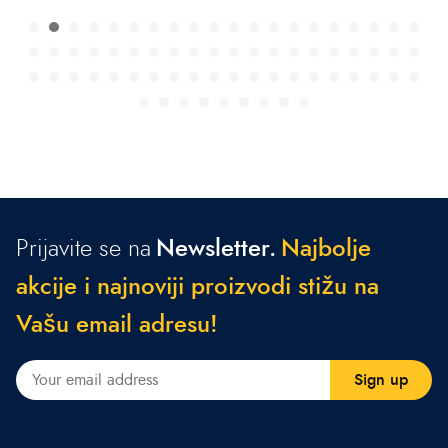
Prijavite se na
Newsletter.
N
a
j
b
o
l
j
e
a
k
c
i
j
e
i
n
a
j
n
o
v
i
j
i
p
r
o
i
z
v
o
d
i
s
t
i
ž
u
n
a
V
a
š
u
e
m
a
i
l
a
d
r
e
s
u
!