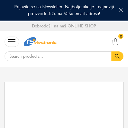
Prijavite se na Newsletter. Najbolje akcije i najnoviji
proizvodi stižu na Vašu email adresu!
Dobrodošli na naš ONLINE SHOP
Search
0
for: