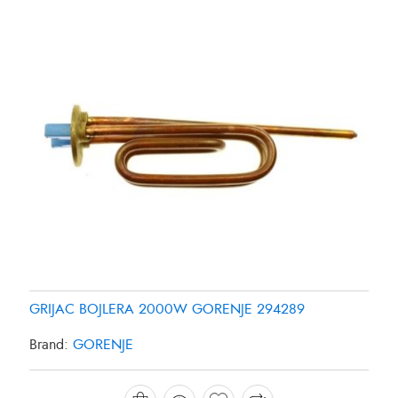
GRIJAC BOJLERA 2000W GORENJE 294289
GRIJAC FRIZIDERA SAMSUNG DA9600013Y
GRIJAC FRIZIDERA SAMSUNG DA96-00280K
Brand:
GORENJE
Brand:
Brand:
SAMSUNG
SAMSUNG