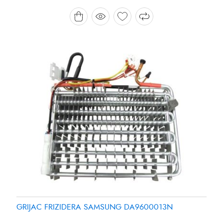
Brand:
Brand:
SAMSUNG
PANASONIC
GRIJAC FRIZIDERA SAMSUNG DA9600013N