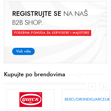
REGISTRUJTE SE
N
A
N
A
Š
B
2
B
S
H
O
P
.
POSEBNA PONUDA ZA SERVISERE I MAJSTORE
Vidi više
Kupujte po brendovima
HISENSE/GORENJE