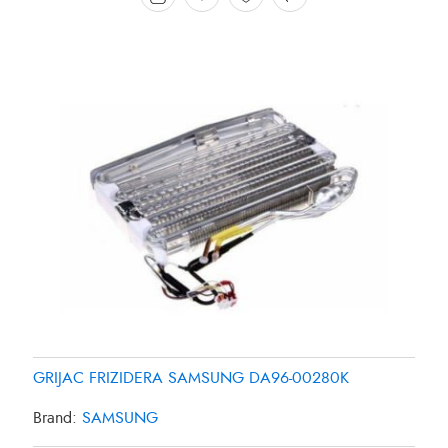
GRIJAC FRIZIDERA SAMSUNG DA96-00280K
Brand:
SAMSUNG
GRIJAC FRIZIDERA 27W SAMSUNG DA4700038B
GRIJAC FRIZIDERA 35W PANASONIC CNR-435561