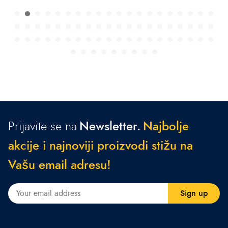
Prijavite se na
Newsletter.
N
a
j
b
o
l
j
e
a
k
c
i
j
e
i
n
a
j
n
o
v
i
j
i
p
r
o
i
z
v
o
d
i
s
t
i
ž
u
n
a
V
a
š
u
e
m
a
i
l
a
d
r
e
s
u
!