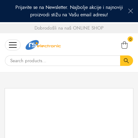
Prijavite se na Newsletter. Najbolje akcije i najnoviji
proizvodi stižu na Vašu email adresu!
Dobrodošli na naš ONLINE SHOP
Search
0
for: