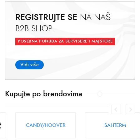
REGISTRUJTE SE
N
A
N
A
Š
B
2
B
S
H
O
P
.
POSEBNA PONUDA ZA SERVISERE I MAJSTORE
Vidi više
Kupujte po brendovima
WHIRLPOOL/INDESIT