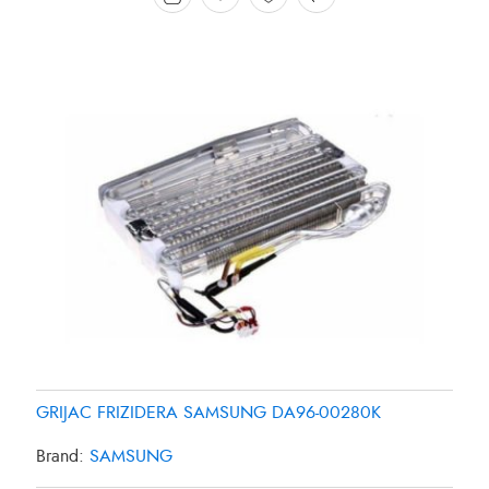
GRIJAC FRIZIDERA SAMSUNG DA96-00280K
Brand:
SAMSUNG
GRIJAC FRIZIDERA 27W SAMSUNG DA4700038B
GRIJAC FRIZIDERA 35W PANASONIC CNR-435561