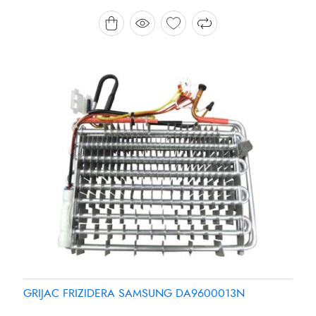
Brand:
Brand:
SAMSUNG
PANASONIC
GRIJAC FRIZIDERA SAMSUNG DA9600013N