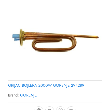
GRIJAC BOJLERA 2000W GORENJE 294289
GRIJAC FRIZIDERA SAMSUNG DA9600013Y
GRIJAC FRIZIDERA SAMSUNG DA96-00280K
Brand:
GORENJE
Brand:
Brand:
SAMSUNG
SAMSUNG