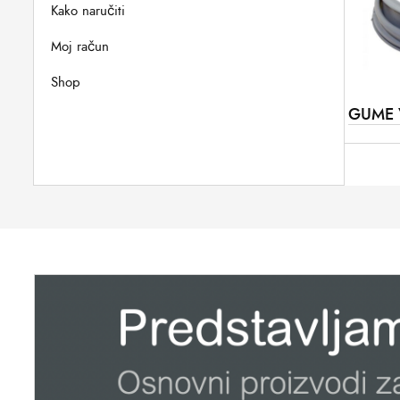
Kako naručiti
Moj račun
Shop
GUME 