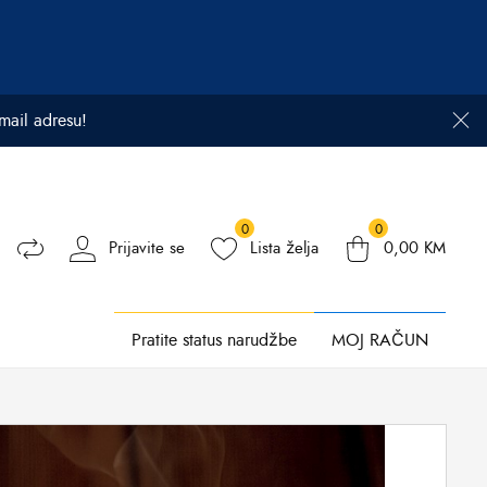
email adresu!
0
0
Prijavite se
Lista želja
0,00
KM
Pratite status narudžbe
MOJ RAČUN