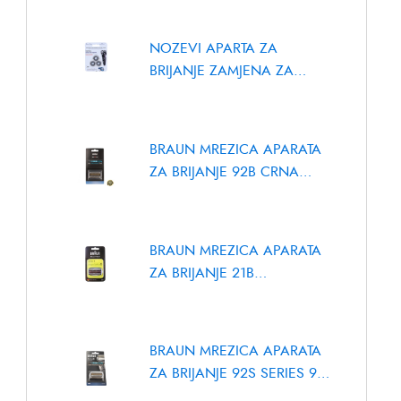
NOZEVI APARTA ZA
BRIJANJE ZAMJENA ZA
SH50, SH70, SH90
BRAUN MREZICA APARATA
ZA BRIJANJE 92B CRNA
COMBIPACK
BRAUN MREZICA APARATA
POSUDA ZA
POSU
ZA BRIJANJE 21B
MLIJEKO
MLIJE
COMBIPACK SERIES 3
ELECTROLUX /
6764
Brand:
AEG
,
Brand
AEG 4055251716
ELECTROLUX
BRAUN MREZICA APARATA
ZA BRIJANJE 92S SERIES 9
KP92S