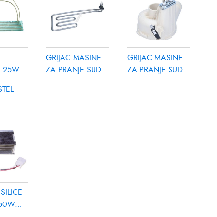
GRIJAC MASINE
GRIJAC MASINE
ASINE
A 25W
ZA PRANJE SUDJA
ZA PRANJE SUDJA
E SUDJA
1950W
1800W MIDEA
STEL
7
NDY
CANDY/HOOVER
17476000007431
HOOVER
9120013
SILICE
750W