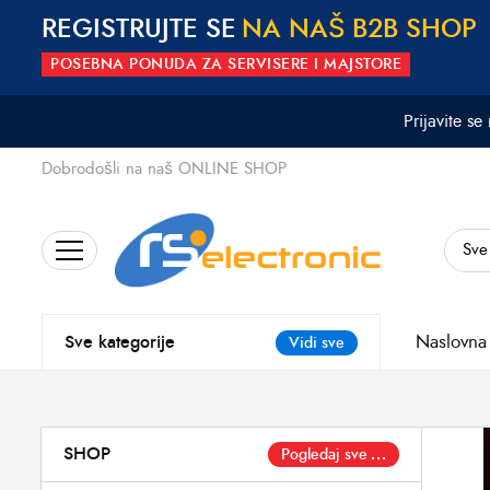
REGISTRUJTE SE
N
A
N
A
Š
B
2
B
S
H
O
P
POSEBNA PONUDA ZA SERVISERE I MAJSTORE
Prijavite se
Dobrodošli na naš ONLINE SHOP
Search
for:
Naslovna
Sve kategorije
Vidi sve
SHOP
Pogledaj sve