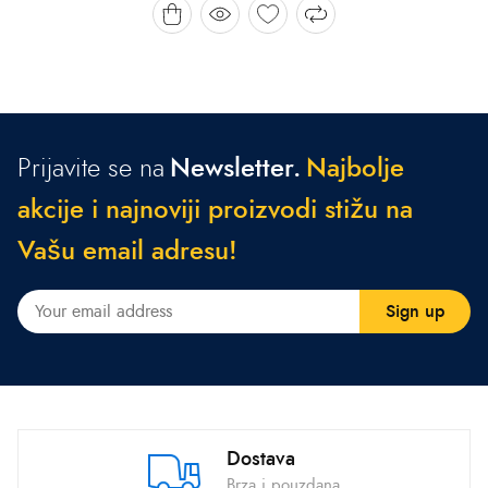
Prijavite se na
Newsletter.
N
a
j
b
o
l
j
e
a
k
c
i
j
e
i
n
a
j
n
o
v
i
j
i
p
r
o
i
z
v
o
d
i
s
t
i
ž
u
n
a
V
a
š
u
e
m
a
i
l
a
d
r
e
s
u
!
Dostava
Brza i pouzdana