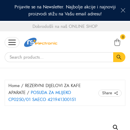
Prijavite se na Newsletter. Najbolje akcije i najnoviji
proizvodi stižu na Vašu email adresu!
Dobrodošli na naš ONLINE SHOP
Search
0
for:
Home
/
REZERVNI DIJELOVI ZA KAFE
APARATE
/
POSUDA ZA MLIJEKO
Share
CP0250/01 SAECO 421941300151