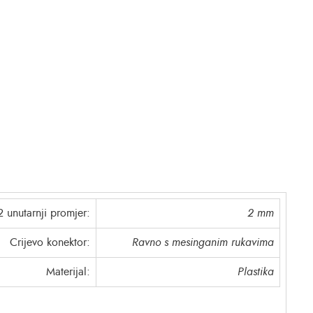
2 unutarnji promjer:
2 mm
Crijevo konektor:
Ravno s mesinganim rukavima
Materijal:
Plastika