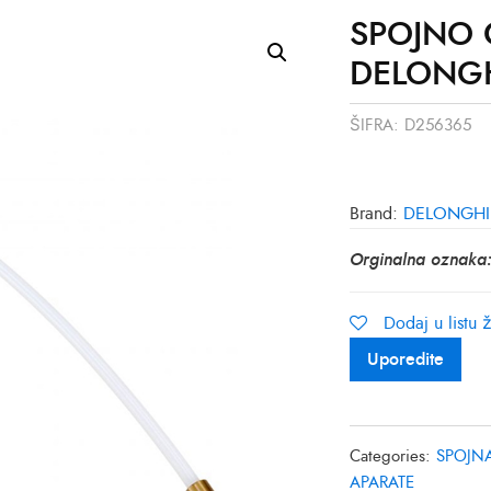
SPOJNO 
DELONGH
ŠIFRA:
D256365
Brand:
DELONGHI
Orginalna oznaka
Dodaj u listu ž
Uporedite
Categories:
SPOJNA
APARATE