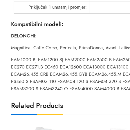
Priključak 1 unutarnji promjer:
Kompatibilni modeli:
DELONGHI:
Magnifica; Caffe Corso; Perfecta; PrimaDonna; Avant; Lattis
EAM1000.BJ EAM1200.SJ EAM2000 EAM2500.B EAM26
EC270 EC271.B EC460 ECA12600 ECA13000 ECA13100
ECAM26.455.GRB ECAM26.455.GYB ECAM26.455.M ECA
ES460.S ESAM03.110 ESAM04.120.S ESAM04.320.S E
ESAM3200.S ESAM3240.O ESAM4000 SAM4000.B ESA
Related Products