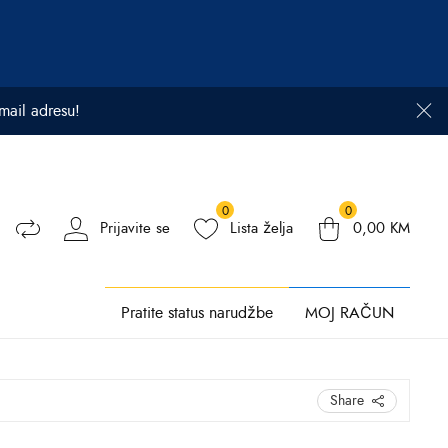
email adresu!
0
0
Prijavite se
Lista želja
0,00
KM
Pratite status narudžbe
MOJ RAČUN
Share