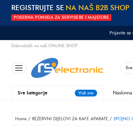
REGISTRUJTE SE
N
A
N
A
Š
B
2
B
S
H
O
P
POSEBNA PONUDA ZA SERVISERE I MAJSTORE
Prijavite se
Dobrodošli na naš ONLINE SHOP
Search
for:
Naslovna
Sve kategorije
Vidi sve
Home
/
REZERVNI DIJELOVI ZA KAFE APARATE
/
SPOJNO C