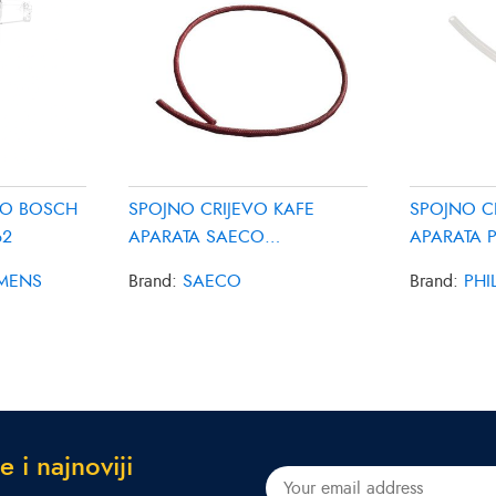
KO BOSCH
SPOJNO CRIJEVO KAFE
SPOJNO C
62
APARATA SAECO
APARATA P
996530009505
99653006
EMENS
Brand:
SAECO
Brand:
PHI
e
i
n
a
j
n
o
v
i
j
i