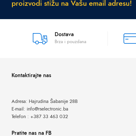
p
r
o
i
z
v
o
d
i
s
t
i
ž
u
n
a
V
a
š
u
e
m
a
i
l
a
d
r
e
s
u
!
Dostava
Brza i pouzdana
Kontaktirajte nas
Adresa:
Hajrudina Šabanije 28B
E-mail:
info@rselectronic.ba
Telefon :
+387 33 463 032
Pratite nas na FB