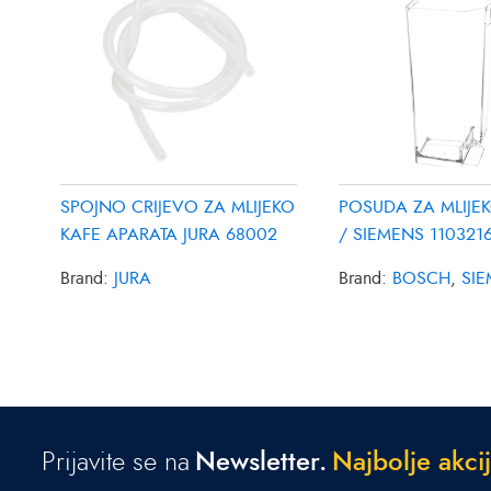
SPOJNO CRIJEVO ZA MLIJEKO
POSUDA ZA MLIJE
KAFE APARATA JURA 68002
/ SIEMENS 110321
Brand:
JURA
Brand:
BOSCH
,
SI
Prijavite se na
Newsletter.
N
a
j
b
o
l
j
e
a
k
c
i
j