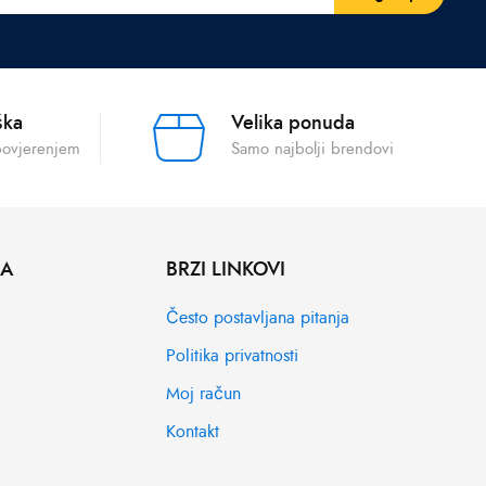
ška
Velika ponuda
povjerenjem
Samo najbolji brendovi
MA
BRZI LINKOVI
Često postavljana pitanja
Politika privatnosti
Moj račun
Kontakt