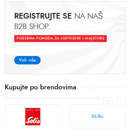
REGISTRUJTE SE
N
A
N
A
Š
B
2
B
S
H
O
P
.
POSEBNA PONUDA ZA SERVISERE I MAJSTORE
Vidi više
Kupujte po brendovima
SILTAL