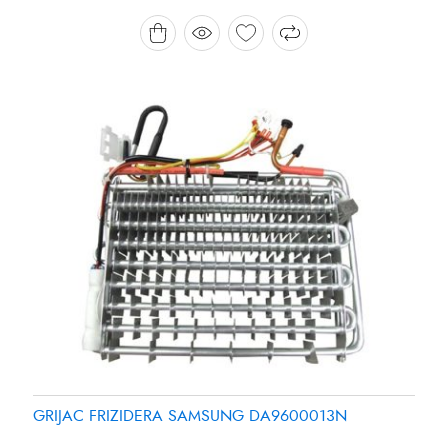
Brand:
Brand:
SAMSUNG
PANASONIC
GRIJAC FRIZIDERA SAMSUNG DA9600013N