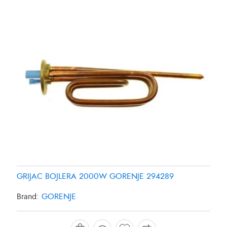
GRIJAC BOJLERA 2000W GORENJE 294289
GRIJAC FRIZIDERA SAMSUNG DA9600013Y
GRIJAC FRIZIDERA SAMSUNG DA96-00280K
Brand:
GORENJE
Brand:
Brand:
SAMSUNG
SAMSUNG