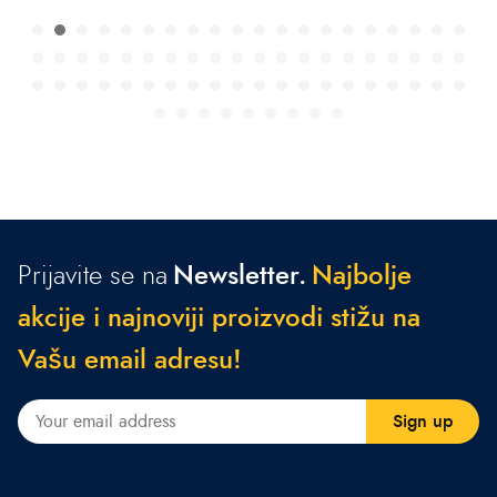
Prijavite se na
Newsletter.
N
a
j
b
o
l
j
e
a
k
c
i
j
e
i
n
a
j
n
o
v
i
j
i
p
r
o
i
z
v
o
d
i
s
t
i
ž
u
n
a
V
a
š
u
e
m
a
i
l
a
d
r
e
s
u
!