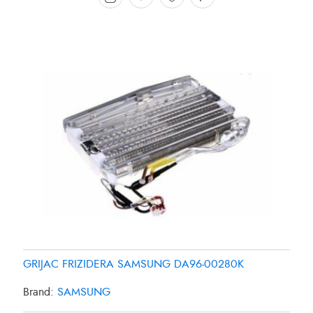
GRIJAC FRIZIDERA SAMSUNG DA96-00280K
Brand:
SAMSUNG
GRIJAC FRIZIDERA 27W SAMSUNG DA4700038B
GRIJAC FRIZIDERA 35W PANASONIC CNR-435561