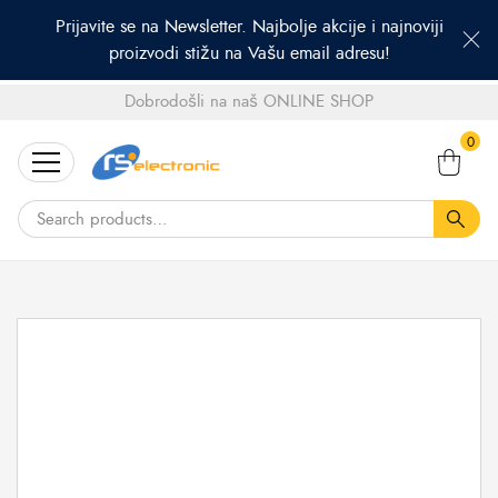
Prijavite se na Newsletter. Najbolje akcije i najnoviji
proizvodi stižu na Vašu email adresu!
Dobrodošli na naš ONLINE SHOP
Search
0
for: