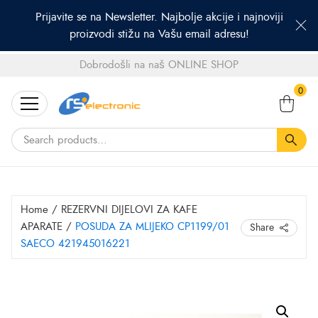
Prijavite se na Newsletter. Najbolje akcije i najnoviji
proizvodi stižu na Vašu email adresu!
Dobrodošli na naš ONLINE SHOP
Search
0
for:
Home
/
REZERVNI DIJELOVI ZA KAFE
APARATE
/
POSUDA ZA MLIJEKO CP1199/01
Share
SAECO 421945016221