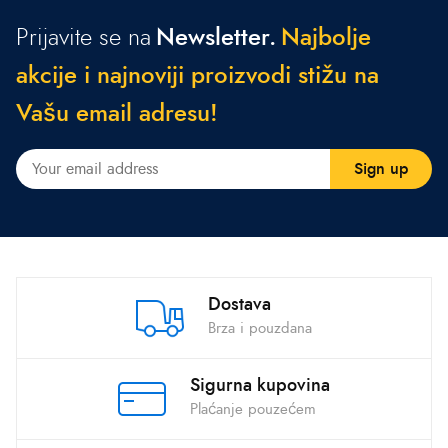
Prijavite se na
Newsletter.
N
a
j
b
o
l
j
e
a
k
c
i
j
e
i
n
a
j
n
o
v
i
j
i
p
r
o
i
z
v
o
d
i
s
t
i
ž
u
n
a
V
a
š
u
e
m
a
i
l
a
d
r
e
s
u
!
Dostava
Brza i pouzdana
Sigurna kupovina
Plaćanje pouzećem