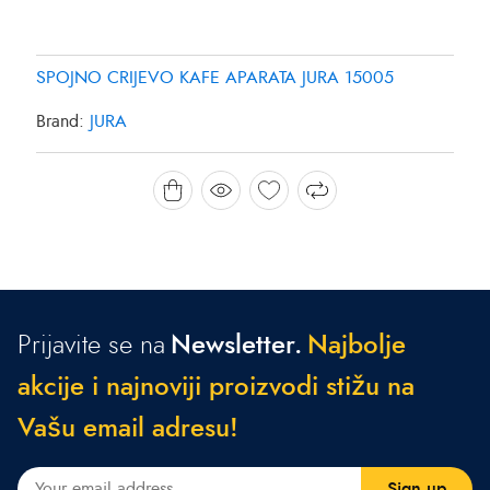
SPOJNO CRIJEVO KAFE APARATA JURA 15005
Brand:
JURA
Prijavite se na
Newsletter.
N
a
j
b
o
l
j
e
a
k
c
i
j
e
i
n
a
j
n
o
v
i
j
i
p
r
o
i
z
v
o
d
i
s
t
i
ž
u
n
a
V
a
š
u
e
m
a
i
l
a
d
r
e
s
u
!