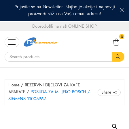
Prijavite se na Newsletter. Najbolje akcije i najnoviji
proizvodi stižu na Vašu email adresu!
Dobrodošli na naš ONLINE SHOP
Search
0
for:
Home
/
REZERVNI DIJELOVI ZA KAFE
APARATE
/
POSUDA ZA MLIJEKO BOSCH /
Share
SIEMENS 11005967